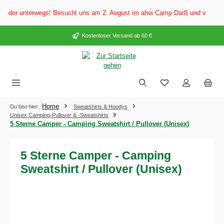
alt springen
der unterwegs! Besucht uns am 2. August im ahoi Camp Darß und vom 3. bis 5
Kostenloser Versand ab 60 €
Home
Du bist hier:
Sweatshirts & Hoodys
Unisex Camping-Pullover & -Sweatshirts
5 Sterne Camper - Camping Sweatshirt / Pullover (Unisex)
5 Sterne Camper - Camping
Sweatshirt / Pullover (Unisex)
Bildergalerie überspringen