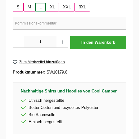
S
M
L
XL
XXL
3XL
Produkt Anzahl: Gib den gewünschten Wert ein oder benutze die Schaltflächen um die 
In den Warenkorb
Zum Merkzettel hinzufügen
Produktnummer:
SW10179.8
Nachhaltige Shirts und Hoodies von Cool Camper
Ethisch hergestellte
Better Cotton und recyceltes Polyester
Bio-Baumwolle
Ethisch hergestellt