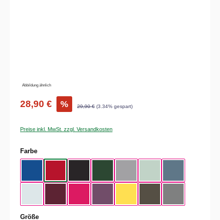
Abbildung ähnlich
28,90 €
%
29,90 €
(3.34% gespart)
Preise inkl. MwSt. zzgl. Versandkosten
auswählen
Farbe
Royal Blue
Red
Black
Bottle Green
Heather Grey
Aqua Green
Nordic Blue
Pure Sky
Dark Cherry
Magenta Pink
Radial Purple
Yellow Fizz
Kaki
Heather Mid Gra
auswählen
Größe