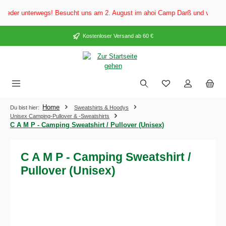
alt springen
der unterwegs! Besucht uns am 2. August im ahoi Camp Darß und vom 3. bis 
Kostenloser Versand ab 60 €
Home
Du bist hier:
Sweatshirts & Hoodys
Unisex Camping-Pullover & -Sweatshirts
C A M P - Camping Sweatshirt / Pullover (Unisex)
C A M P - Camping Sweatshirt /
Pullover (Unisex)
Bildergalerie überspringen