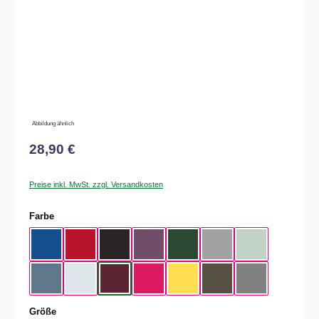
Abbildung ähnlich
28,90 €
Preise inkl. MwSt. zzgl. Versandkosten
auswählen
Farbe
Royal Blue
Red
Black
Radiant Purple
Bottle Green
Heather Grey
Aqua Green
Nordic Blue
Pure Sky
Dark Cherry
Magenta Pink
Yellow Fizz
Kaki
Heather Mid Gra
auswählen
Größe