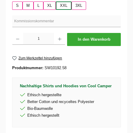
S
M
L
XL
XXL
3XL
Produkt Anzahl: Gib den gewünschten Wert ein oder benutze die Schaltflächen um die 
In den Warenkorb
Zum Merkzettel hinzufügen
Produktnummer:
SW10192.58
Nachhaltige Shirts und Hoodies von Cool Camper
Ethisch hergestellte
Better Cotton und recyceltes Polyester
Bio-Baumwolle
Ethisch hergestellt