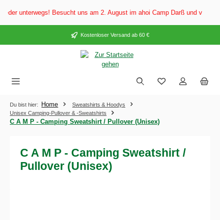
alt springen
der unterwegs! Besucht uns am 2. August im ahoi Camp Darß und vom 3. bis 5
Kostenloser Versand ab 60 €
Home
Du bist hier:
Sweatshirts & Hoodys
Unisex Camping-Pullover & -Sweatshirts
C A M P - Camping Sweatshirt / Pullover (Unisex)
C A M P - Camping Sweatshirt /
Pullover (Unisex)
Bildergalerie überspringen