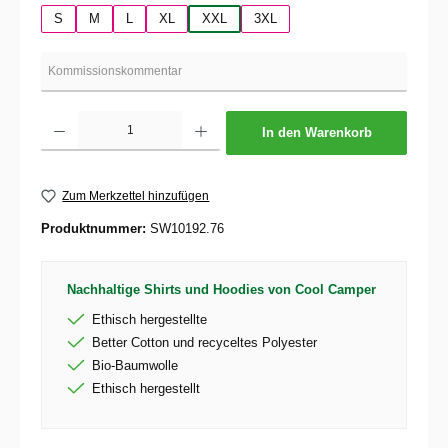
S
M
L
XL
XXL
3XL
Produkt Anzahl: Gib den gewünschten Wert ein oder benutze die Schaltflächen um die 
In den Warenkorb
Zum Merkzettel hinzufügen
Produktnummer:
SW10192.76
Nachhaltige Shirts und Hoodies von Cool Camper
Ethisch hergestellte
Better Cotton und recyceltes Polyester
Bio-Baumwolle
Ethisch hergestellt