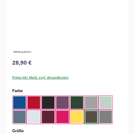
Abbildung ähnlich
28,90 €
Preise inkl. MwSt. zzgl. Versandkosten
auswählen
Farbe
Royal Blue
Red
Black
Radiant Purple
Bottle Green
Heather Grey
Aqua Green
Nordic Blue
Pure Sky
Dark Cherry
Magenta Pink
Yellow Fizz
Kaki
Heather Mid Gra
auswählen
Größe