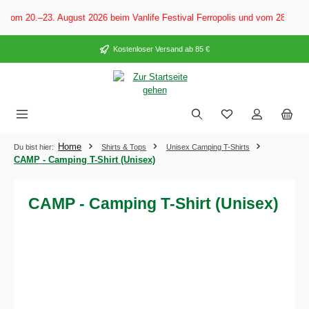
alt springen
Vom 20.–23. August 2026 beim Vanlife Festival Ferropolis und vom 28. Aug
Kostenloser Versand ab 85 €
Home
Du bist hier:
Shirts & Tops
Unisex Camping T-Shirts
CAMP - Camping T-Shirt (Unisex)
CAMP - Camping T-Shirt (Unisex)
Bildergalerie überspringen