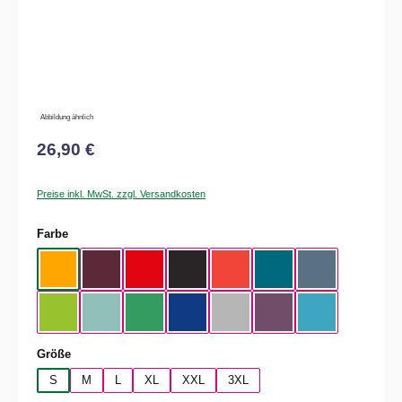
Abbildung ähnlich
26,90 €
Preise inkl. MwSt. zzgl. Versandkosten
auswählen
Farbe
Apricot
Burgundy
Fire Red
Black
Sunset Orange
Diva Blue
Stone Blue
Orchid Green
Millennial Mint
Kelly Green
Cobalt Blue
Pacific Gray
Radial Purple
Swimming Pool
auswählen
Größe
S
M
L
XL
XXL
3XL