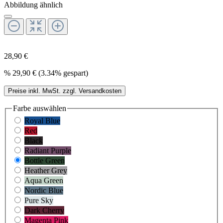
Abbildung ähnlich
28,90 €
%
29,90 €
(3.34% gespart)
Preise inkl. MwSt. zzgl. Versandkosten
Farbe
auswählen
Royal Blue
Red
Black
Radiant Purple
Bottle Green
Heather Grey
Aqua Green
Nordic Blue
Pure Sky
Dark Cherry
Magenta Pink