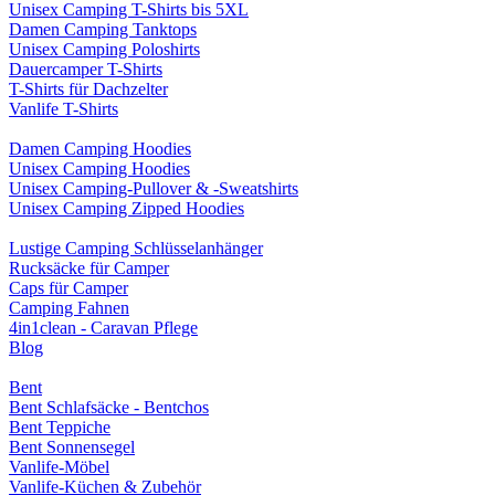
Unisex Camping T-Shirts bis 5XL
Damen Camping Tanktops
Unisex Camping Poloshirts
Dauercamper T-Shirts
T-Shirts für Dachzelter
Vanlife T-Shirts
Damen Camping Hoodies
Unisex Camping Hoodies
Unisex Camping-Pullover & -Sweatshirts
Unisex Camping Zipped Hoodies
Lustige Camping Schlüsselanhänger
Rucksäcke für Camper
Caps für Camper
Camping Fahnen
4in1clean - Caravan Pflege
Blog
Bent
Bent Schlafsäcke - Bentchos
Bent Teppiche
Bent Sonnensegel
Vanlife-Möbel
Vanlife-Küchen & Zubehör