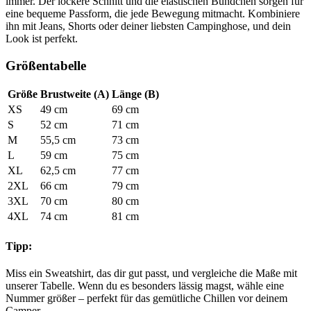
immer. Der lockere Schnitt und die elastischen Bündchen sorgen für
eine bequeme Passform, die jede Bewegung mitmacht. Kombiniere
ihn mit Jeans, Shorts oder deiner liebsten Campinghose, und dein
Look ist perfekt.
Größentabelle
Größe
Brustweite (A)
Länge (B)
XS
49 cm
69 cm
S
52 cm
71 cm
M
55,5 cm
73 cm
L
59 cm
75 cm
XL
62,5 cm
77 cm
2XL
66 cm
79 cm
3XL
70 cm
80 cm
4XL
74 cm
81 cm
Tipp:
Miss ein Sweatshirt, das dir gut passt, und vergleiche die Maße mit
unserer Tabelle. Wenn du es besonders lässig magst, wähle eine
Nummer größer – perfekt für das gemütliche Chillen vor deinem
Camper.