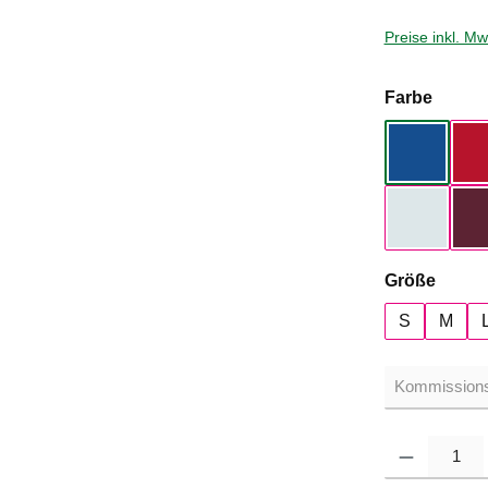
Preise inkl. M
auswä
Farbe
Royal Bl
Pure Sky
auswä
Größe
S
M
Produkt Anzahl: G