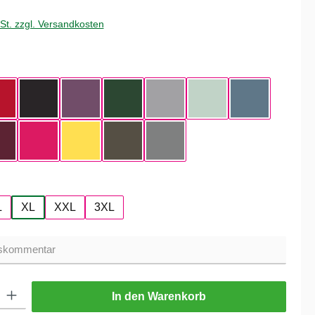
wSt. zzgl. Versandkosten
hlen
ue
Red
Black
Radiant Purple
Bottle Green
Heather Grey
Aqua Green
Nordic Blue
Dark Cherry
Magenta Pink
Yellow Fizz
Kaki
Heather Mid Gray
hlen
L
XL
XXL
3XL
ib den gewünschten Wert ein oder benutze die Schaltflächen um die Anzahl zu er
In den Warenkorb