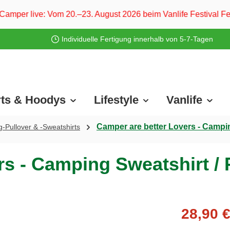
0.–23. August 2026 beim Vanlife Festival Ferropolis und vom
Individuelle Fertigung innerhalb von 5-7-Tagen
rts & Hoodys
Lifestyle
Vanlife
Camper are better Lovers - Campin
-Pullover & -Sweatshirts
s - Camping Sweatshirt / 
28,90 