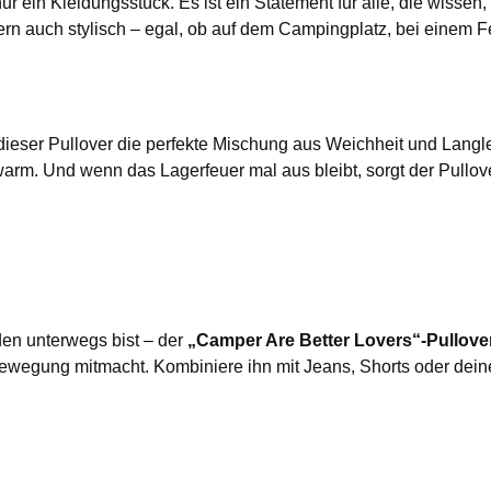
nur ein Kleidungsstück. Es ist ein Statement für alle, die wisse
rn auch stylisch – egal, ob auf dem Campingplatz, bei einem F
ieser Pullover die perfekte Mischung aus Weichheit und Langlebi
. Und wenn das Lagerfeuer mal aus bleibt, sorgt der Pullover d
den unterwegs bist – der
„Camper Are Better Lovers“-Pullove
wegung mitmacht. Kombiniere ihn mit Jeans, Shorts oder deiner