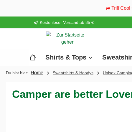
springen
Zur Hauptnavigation springen
🚐 Triff Cool Camper live: Vom 2
Kostenloser Versand ab 85 €
Shirts & Tops
Sweatshi
Home
Du bist hier:
Sweatshirts & Hoodys
Unisex Camping
Camper are better Lover
Bildergalerie überspringen