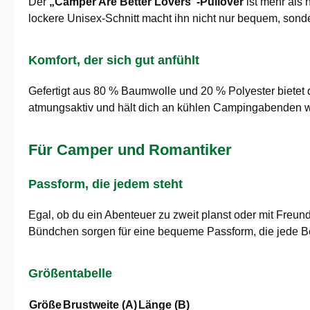
Der
„Camper Are Better Lovers“-Pullover
ist mehr als 
lockere Unisex-Schnitt macht ihn nicht nur bequem, sonde
Komfort, der sich gut anfühlt
Gefertigt aus 80 % Baumwolle und 20 % Polyester bietet d
atmungsaktiv und hält dich an kühlen Campingabenden warm
Für Camper und Romantiker
Passform, die jedem steht
Egal, ob du ein Abenteuer zu zweit planst oder mit Freun
Bündchen sorgen für eine bequeme Passform, die jede Be
Größentabelle
Größe
Brustweite (A)
Länge (B)