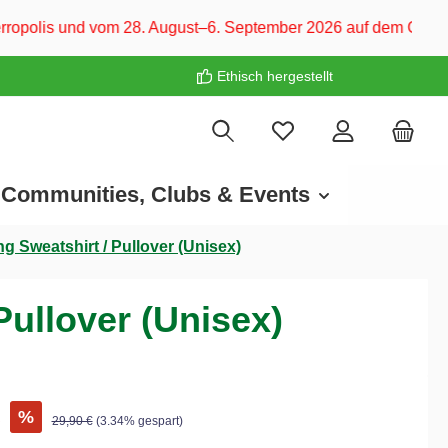
 28. August–6. September 2026 auf dem CARAVAN SALON Düsseld
Ethisch hergestellt
Communities, Clubs & Events
g Sweatshirt / Pullover (Unisex)
Pullover (Unisex)
€
%
29,90 €
(3.34% gespart)