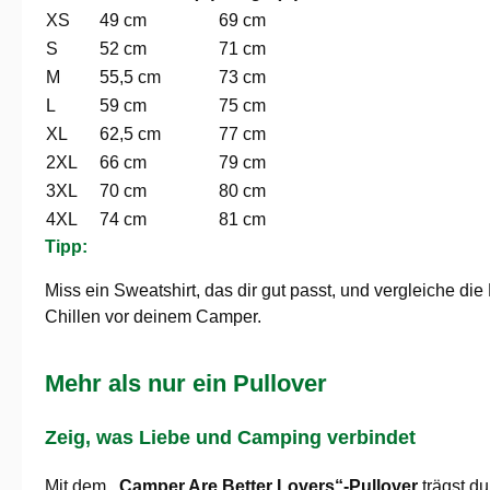
XS
49 cm
69 cm
S
52 cm
71 cm
M
55,5 cm
73 cm
L
59 cm
75 cm
XL
62,5 cm
77 cm
2XL
66 cm
79 cm
3XL
70 cm
80 cm
4XL
74 cm
81 cm
Tipp:
Miss ein Sweatshirt, das dir gut passt, und vergleiche d
Chillen vor deinem Camper.
Mehr als nur ein Pullover
Zeig, was Liebe und Camping verbindet
Mit dem
„Camper Are Better Lovers“-Pullover
trägst du