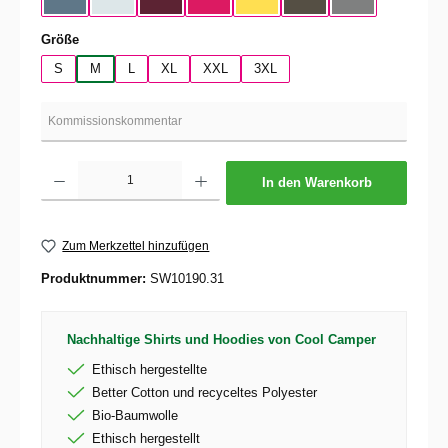
Nordic Blue
Pure Sky
Dark Cherry
Magenta Pink
Yellow Fizz
Kaki
Heather Mid Gra
auswählen
Größe
S
M
L
XL
XXL
3XL
Produkt Anzahl: Gib den gewünschten Wert ein oder benutze die Schaltflächen um die 
In den Warenkorb
Zum Merkzettel hinzufügen
Produktnummer:
SW10190.31
Nachhaltige Shirts und Hoodies von Cool Camper
Ethisch hergestellte
Better Cotton und recyceltes Polyester
Bio-Baumwolle
Ethisch hergestellt