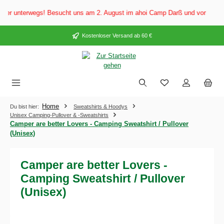
alt springen
r unterwegs! Besucht uns am 2. August im ahoi Camp Darß und vom 3. bis 5. 
Kostenloser Versand ab 60 €
Home
Du bist hier:
Sweatshirts & Hoodys
Unisex Camping-Pullover & -Sweatshirts
Camper are better Lovers - Camping Sweatshirt / Pullover
(Unisex)
Camper are better Lovers -
Camping Sweatshirt / Pullover
(Unisex)