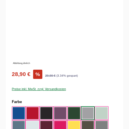
Bildergalerie überspringen
Abbildung ähnlich
28,90 €
%
29,90 €
(3.34% gespart)
Preise inkl. MwSt. zzgl. Versandkosten
auswählen
Farbe
Royal Blue
Red
Black
Radiant Purple
Bottle Green
Heather Grey
Aqua Green