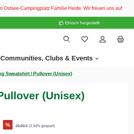
 Familie Heide. Wir freuen uns auf euch! ❤️
Ethisch hergestellt
Communities, Clubs & Events
g Sweatshirt / Pullover (Unisex)
Pullover (Unisex)
€
%
29,90 €
(3.34% gespart)