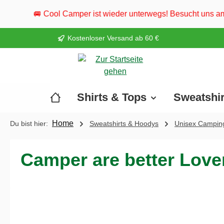
springen
Zur Hauptnavigation springen
per ist wieder unterwegs! Besucht uns am 2. August im ahoi C
Kostenloser Versand ab 60 €
Shirts & Tops
Sweatshi
Home
Du bist hier:
Sweatshirts & Hoodys
Unisex Camping
Camper are better Lover
Bildergalerie überspringen