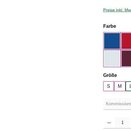
Preise inkl. M
auswä
Farbe
Royal Bl
Pure Sky
auswä
Größe
S
M
Produkt Anzahl: G