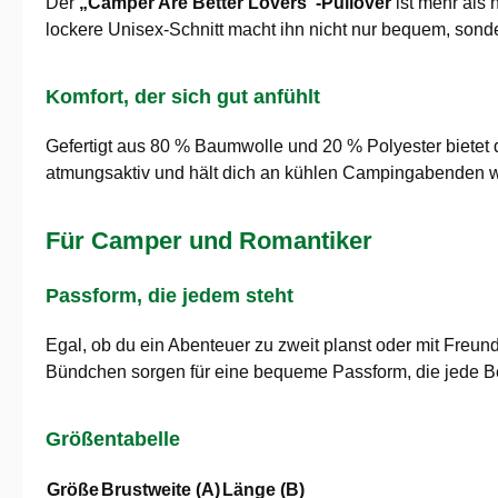
Der
„Camper Are Better Lovers“-Pullover
ist mehr als 
lockere Unisex-Schnitt macht ihn nicht nur bequem, sonde
Komfort, der sich gut anfühlt
Gefertigt aus 80 % Baumwolle und 20 % Polyester bietet d
atmungsaktiv und hält dich an kühlen Campingabenden warm
Für Camper und Romantiker
Passform, die jedem steht
Egal, ob du ein Abenteuer zu zweit planst oder mit Freun
Bündchen sorgen für eine bequeme Passform, die jede Be
Größentabelle
Größe
Brustweite (A)
Länge (B)