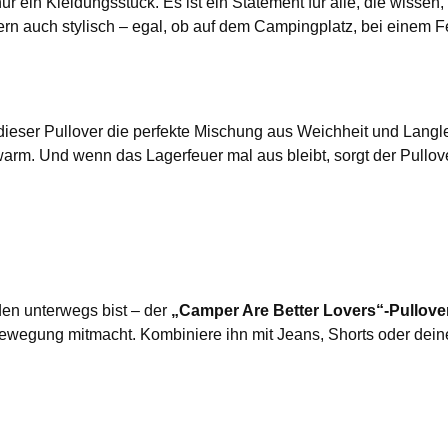
nur ein Kleidungsstück. Es ist ein Statement für alle, die wisse
rn auch stylisch – egal, ob auf dem Campingplatz, bei einem F
ieser Pullover die perfekte Mischung aus Weichheit und Langlebi
. Und wenn das Lagerfeuer mal aus bleibt, sorgt der Pullover d
den unterwegs bist – der
„Camper Are Better Lovers“-Pullove
wegung mitmacht. Kombiniere ihn mit Jeans, Shorts oder deiner