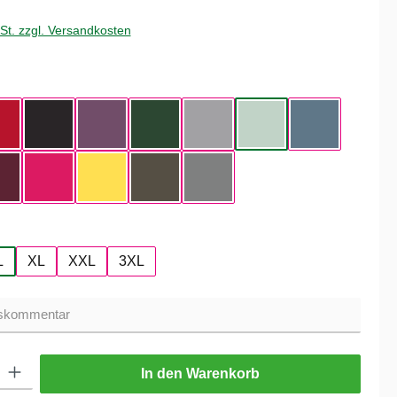
wSt. zzgl. Versandkosten
hlen
ue
Red
Black
Radiant Purple
Bottle Green
Heather Grey
Aqua Green
Nordic Blue
Dark Cherry
Magenta Pink
Yellow Fizz
Kaki
Heather Mid Gray
hlen
L
XL
XXL
3XL
ib den gewünschten Wert ein oder benutze die Schaltflächen um die Anzahl zu er
In den Warenkorb