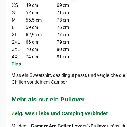
XS
49 cm
69 cm
S
52 cm
71 cm
M
55,5 cm
73 cm
L
59 cm
75 cm
XL
62,5 cm
77 cm
2XL
66 cm
79 cm
3XL
70 cm
80 cm
4XL
74 cm
81 cm
Tipp:
Miss ein Sweatshirt, das dir gut passt, und vergleiche d
Chillen vor deinem Camper.
Mehr als nur ein Pullover
Zeig, was Liebe und Camping verbindet
Mit dem
„Camper Are Better Lovers“-Pullover
trägst du