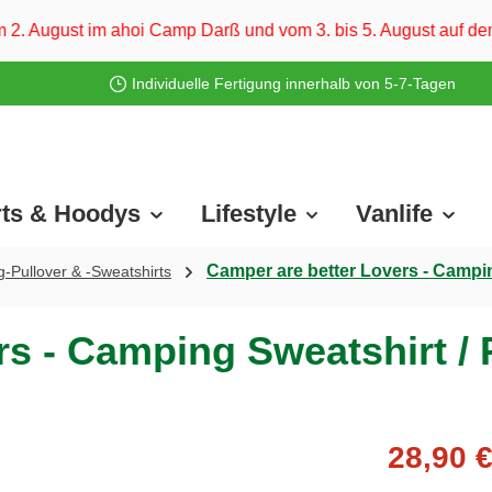
amp Darß und vom 3. bis 5. August auf dem Ostsee-Campingplatz
Individuelle Fertigung innerhalb von 5-7-Tagen
rts & Hoodys
Lifestyle
Vanlife
Camper are better Lovers - Campin
-Pullover & -Sweatshirts
s - Camping Sweatshirt / 
28,90 