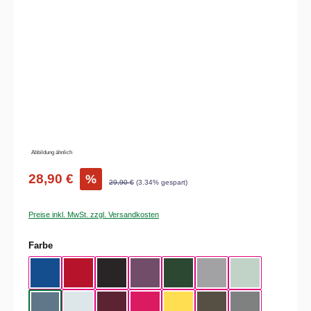
Bildergalerie überspringen
Abbildung ähnlich
28,90 €
%
29,90 €
(3.34% gespart)
Preise inkl. MwSt. zzgl. Versandkosten
auswählen
Farbe
Royal Blue
Red
Black
Radiant Purple
Bottle Green
Heather Grey
Aqua Green