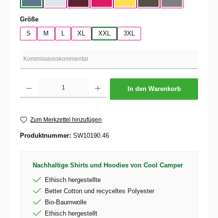
Nordic Blue
Pure Sky
Dark Cherry
Magenta Pink
Yellow Fizz
Kaki
Heather Mid Gra
auswählen
Größe
S
M
L
XL
XXL
3XL
Produkt Anzahl: Gib den gewünschten Wert ein oder benutze die Schaltflächen um die 
In den Warenkorb
Zum Merkzettel hinzufügen
Produktnummer:
SW10190.46
Nachhaltige Shirts und Hoodies von Cool Camper
Ethisch hergestellte
Better Cotton und recyceltes Polyester
Bio-Baumwolle
Ethisch hergestellt