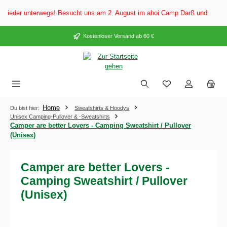
alt springen
eder unterwegs! Besucht uns am 2. August im ahoi Camp Darß und vom 3. bis
Kostenloser Versand ab 60 €
Home
Du bist hier:
Sweatshirts & Hoodys
Unisex Camping-Pullover & -Sweatshirts
Camper are better Lovers - Camping Sweatshirt / Pullover
(Unisex)
Camper are better Lovers -
Camping Sweatshirt / Pullover
(Unisex)