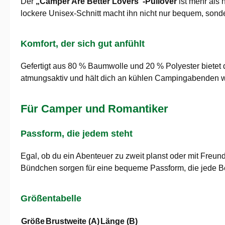
Der
„Camper Are Better Lovers“-Pullover
ist mehr als 
lockere Unisex-Schnitt macht ihn nicht nur bequem, sonde
Komfort, der sich gut anfühlt
Gefertigt aus 80 % Baumwolle und 20 % Polyester bietet d
atmungsaktiv und hält dich an kühlen Campingabenden warm
Für Camper und Romantiker
Passform, die jedem steht
Egal, ob du ein Abenteuer zu zweit planst oder mit Freun
Bündchen sorgen für eine bequeme Passform, die jede Be
Größentabelle
Größe
Brustweite (A)
Länge (B)