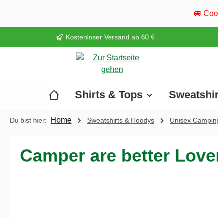
springen
Zur Hauptnavigation springen
🚐 Cool Camper ist wieder 
Kostenloser Versand ab 60 €
Shirts & Tops
Sweatshi
Home
Du bist hier:
Sweatshirts & Hoodys
Unisex Camping
Camper are better Lover
Bildergalerie überspringen