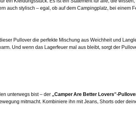
nur ein Kleidungsstück. Es ist ein Statement für alle, die wisse
rn auch stylisch – egal, ob auf dem Campingplatz, bei einem F
ieser Pullover die perfekte Mischung aus Weichheit und Langlebi
. Und wenn das Lagerfeuer mal aus bleibt, sorgt der Pullover d
den unterwegs bist – der
„Camper Are Better Lovers“-Pullove
wegung mitmacht. Kombiniere ihn mit Jeans, Shorts oder deiner