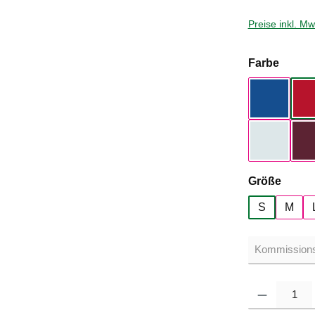
Preise inkl. M
auswä
Farbe
Royal Bl
Pure Sky
auswä
Größe
S
M
Produkt Anzahl: G