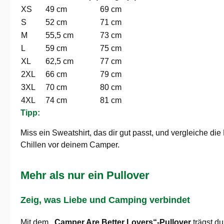
XS
49 cm
69 cm
S
52 cm
71 cm
M
55,5 cm
73 cm
L
59 cm
75 cm
XL
62,5 cm
77 cm
2XL
66 cm
79 cm
3XL
70 cm
80 cm
4XL
74 cm
81 cm
Tipp:
Miss ein Sweatshirt, das dir gut passt, und vergleiche d
Chillen vor deinem Camper.
Mehr als nur ein Pullover
Zeig, was Liebe und Camping verbindet
Mit dem
„Camper Are Better Lovers“-Pullover
trägst du