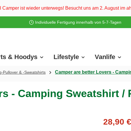
unterwegs! Besucht uns am 2. August im ahoi Camp Darß und vo
Individuelle Fertigung innerhalb von 5-7-Tagen
rts & Hoodys
Lifestyle
Vanlife
Camper are better Lovers - Campin
-Pullover & -Sweatshirts
s - Camping Sweatshirt / 
28,90 