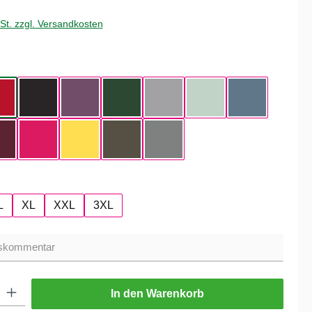
wSt. zzgl. Versandkosten
hlen
ue
Red
Black
Radiant Purple
Bottle Green
Heather Grey
Aqua Green
Nordic Blue
Dark Cherry
Magenta Pink
Yellow Fizz
Kaki
Heather Mid Gray
hlen
L
XL
XXL
3XL
ib den gewünschten Wert ein oder benutze die Schaltflächen um die Anzahl zu er
In den Warenkorb