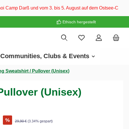
m 3. bis 5. August auf dem Ostsee-Campingplatz Familie Heide.
Ethisch hergestellt
Communities, Clubs & Events
g Sweatshirt / Pullover (Unisex)
Pullover (Unisex)
€
%
29,90 €
(3.34% gespart)