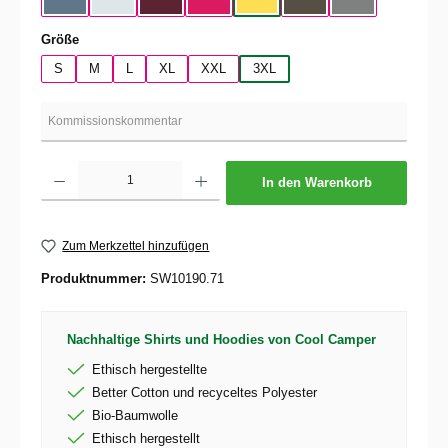
Nordic Blue
Pure Sky
Dark Cherry
Magenta Pink
Yellow Fizz
Kaki
Heather Mid Gra
auswählen
Größe
S
M
L
XL
XXL
3XL
Produkt Anzahl: Gib den gewünschten Wert ein oder benutze die Schaltflächen um die 
In den Warenkorb
Zum Merkzettel hinzufügen
Produktnummer:
SW10190.71
Nachhaltige Shirts und Hoodies von Cool Camper
Ethisch hergestellte
Better Cotton und recyceltes Polyester
Bio-Baumwolle
Ethisch hergestellt