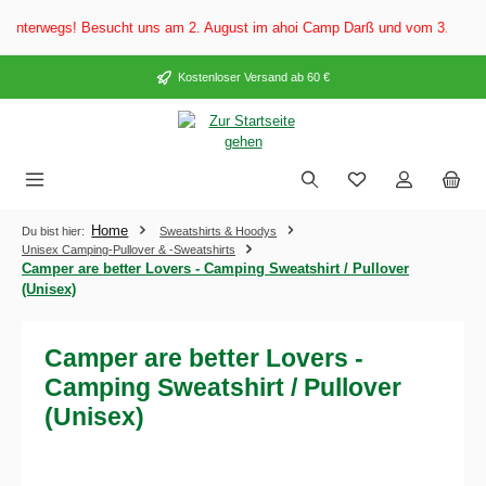
alt springen
terwegs! Besucht uns am 2. August im ahoi Camp Darß und vom 3. bis 5. Aug
Kostenloser Versand ab 60 €
Home
Du bist hier:
Sweatshirts & Hoodys
Unisex Camping-Pullover & -Sweatshirts
Camper are better Lovers - Camping Sweatshirt / Pullover
(Unisex)
Camper are better Lovers -
Camping Sweatshirt / Pullover
(Unisex)