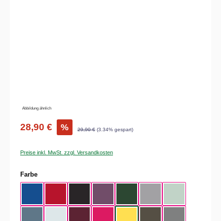
Bildergalerie überspringen
Abbildung ähnlich
28,90 €
%
29,90 €
(3.34% gespart)
Preise inkl. MwSt. zzgl. Versandkosten
auswählen
Farbe
Royal Blue
Red
Black
Radiant Purple
Bottle Green
Heather Grey
Aqua Green