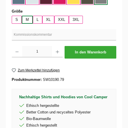
Nordic Blue
Pure Sky
Dark Cherry
Magenta Pink
Yellow Fizz
Kaki
Heather Mid Gra
auswählen
Größe
S
M
L
XL
XXL
3XL
Produkt Anzahl: Gib den gewünschten Wert ein oder benutze die Schaltflächen um die 
In den Warenkorb
Zum Merkzettel hinzufügen
Produktnummer:
SW10190.79
Nachhaltige Shirts und Hoodies von Cool Camper
Ethisch hergestellte
Better Cotton und recyceltes Polyester
Bio-Baumwolle
Ethisch hergestellt