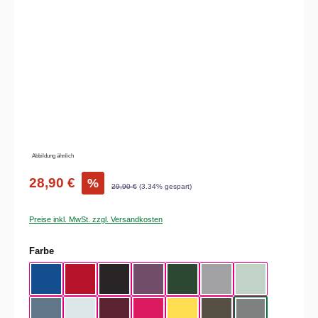
Bildergalerie überspringen
Abbildung ähnlich
28,90 €
%
29,90 €
(3.34% gespart)
Preise inkl. MwSt. zzgl. Versandkosten
auswählen
Farbe
Royal Blue
Red
Black
Radiant Purple
Bottle Green
Heather Grey
Aqua Green