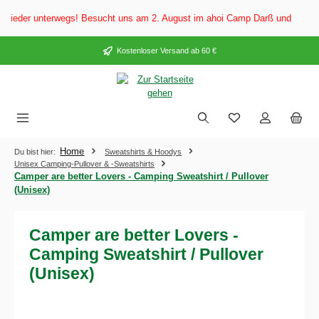
alt springen
eder unterwegs! Besucht uns am 2. August im ahoi Camp Darß und vom 3. bis
Kostenloser Versand ab 60 €
Home
Du bist hier:
Sweatshirts & Hoodys
Unisex Camping-Pullover & -Sweatshirts
Camper are better Lovers - Camping Sweatshirt / Pullover
(Unisex)
Camper are better Lovers -
Camping Sweatshirt / Pullover
(Unisex)