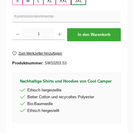
S
M
L
XL
XXL
3XL
Produkt Anzahl: Gib den gewünschten Wert ein oder benutze die Schaltflächen um die 
In den Warenkorb
Zum Merkzettel hinzufügen
Produktnummer:
SW10203.53
Nachhaltige Shirts und Hoodies von Cool Camper
Ethisch hergestellte
Better Cotton und recyceltes Polyester
Bio-Baumwolle
Ethisch hergestellt