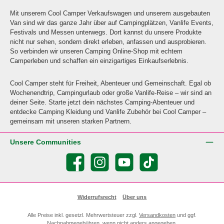
Mit unserem Cool Camper Verkaufswagen und unserem ausgebauten
Van sind wir das ganze Jahr über auf Campingplätzen, Vanlife Events,
Festivals und Messen unterwegs. Dort kannst du unsere Produkte
nicht nur sehen, sondern direkt erleben, anfassen und ausprobieren.
So verbinden wir unseren Camping Online-Shop mit echtem
Camperleben und schaffen ein einzigartiges Einkaufserlebnis.
Cool Camper steht für Freiheit, Abenteuer und Gemeinschaft. Egal ob
Wochenendtrip, Campingurlaub oder große Vanlife-Reise – wir sind an
deiner Seite. Starte jetzt dein nächstes Camping-Abenteuer und
entdecke Camping Kleidung und Vanlife Zubehör bei Cool Camper –
gemeinsam mit unseren starken Partnern.
Unsere Communities
Facebook
Instagram
YouTube
TikTok
Widerrufsrecht
Über uns
Alle Preise inkl. gesetzl. Mehrwertsteuer zzgl.
Versandkosten
und ggf.
Nachnahmegebühren, wenn nicht anders angegeben.