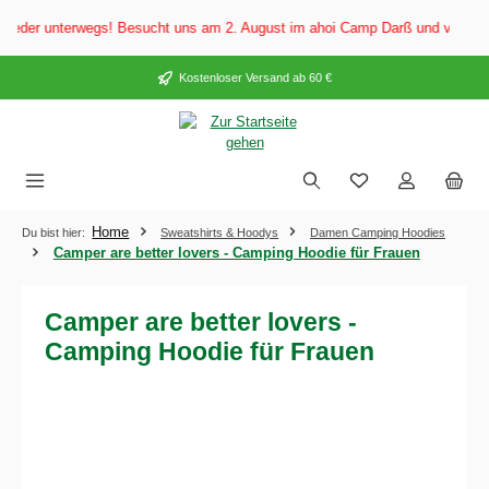
alt springen
der unterwegs! Besucht uns am 2. August im ahoi Camp Darß und vom 3. bis 
Kostenloser Versand ab 60 €
Home
Du bist hier:
Sweatshirts & Hoodys
Damen Camping Hoodies
Camper are better lovers - Camping Hoodie für Frauen
Camper are better lovers -
Camping Hoodie für Frauen
Bildergalerie überspringen