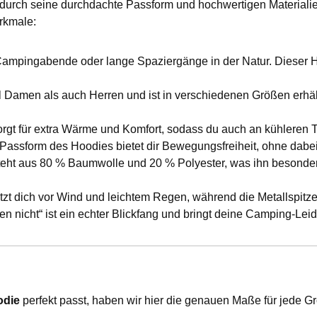
durch seine durchdachte Passform und hochwertigen Materialie
erkmale:
e Campingabende oder lange Spaziergänge in der Natur. Dieser Ho
Damen als auch Herren und ist in verschiedenen Größen erhältl
orgt für extra Wärme und Komfort, sodass du auch an kühleren T
 Passform des Hoodies bietet dir Bewegungsfreiheit, ohne dabei a
teht aus 80 % Baumwolle und 20 % Polyester, was ihn besonder
ützt dich vor Wind und leichtem Regen, während die Metallspi
en nicht“ ist ein echter Blickfang und bringt deine Camping-Lei
odie
perfekt passt, haben wir hier die genauen Maße für jede Gr