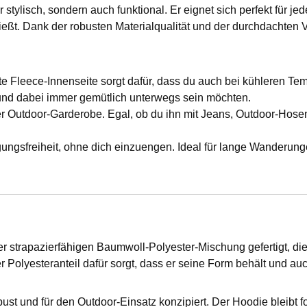
ur stylisch, sondern auch funktional. Er eignet sich perfekt für
nießt. Dank der robusten Materialqualität und der durchdachten
ete Fleece-Innenseite sorgt dafür, dass du auch bei kühleren Te
n und dabei immer gemütlich unterwegs sein möchten.
er Outdoor-Garderobe. Egal, ob du ihn mit Jeans, Outdoor-Hosen
gungsfreiheit, ohne dich einzuengen. Ideal für lange Wanderu
er strapazierfähigen Baumwoll-Polyester-Mischung gefertigt, di
Polyesteranteil dafür sorgt, dass er seine Form behält und a
obust und für den Outdoor-Einsatz konzipiert. Der Hoodie bleibt f