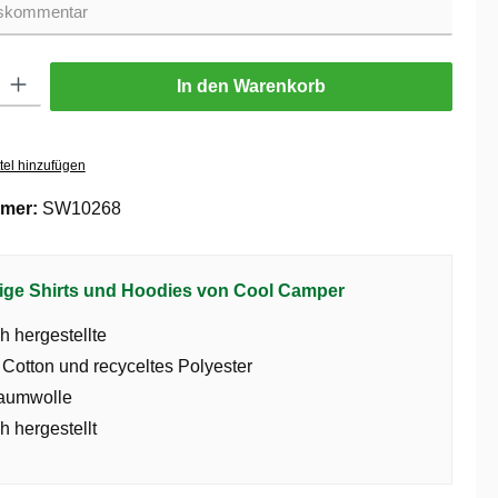
ib den gewünschten Wert ein oder benutze die Schaltflächen um die Anzahl zu er
In den Warenkorb
tel hinzufügen
mer:
SW10268
ige Shirts und Hoodies von Cool Camper
h hergestellte
 Cotton und recyceltes Polyester
aumwolle
h hergestellt