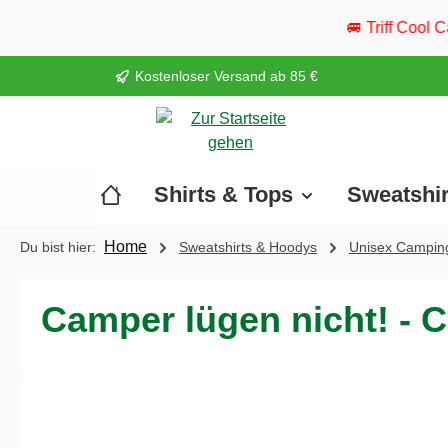
springen
Zur Hauptnavigation springen
🚐 Triff Cool Camper live: Vom 20.
Kostenloser Versand ab 85 €
Shirts & Tops
Sweatshi
Home
Du bist hier:
Sweatshirts & Hoodys
Unisex Campin
Camper lügen nicht! - 
Bildergalerie überspringen