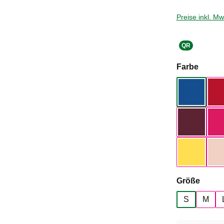
Preise inkl. M
QR
auswä
Farbe
Royal Bl
Dark Che
Yellow Fi
auswä
Größe
S
M