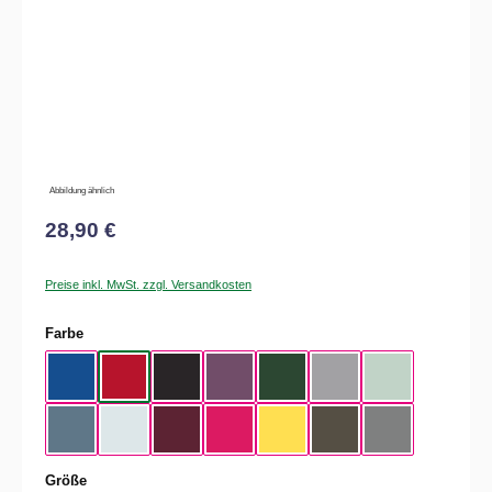
Abbildung ähnlich
28,90 €
Preise inkl. MwSt. zzgl. Versandkosten
auswählen
Farbe
Royal Blue
Red
Black
Radiant Purple
Bottle Green
Heather Grey
Aqua Green
Nordic Blue
Pure Sky
Dark Cherry
Magenta Pink
Yellow Fizz
Kaki
Heather Mid Gra
auswählen
Größe