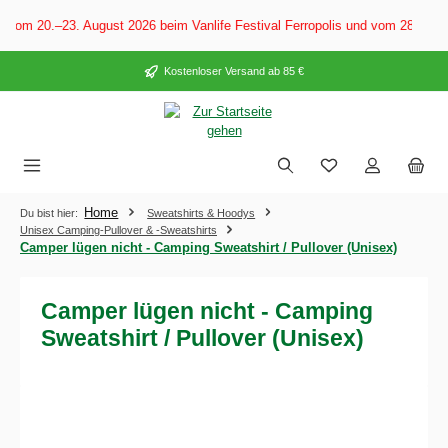
alt springen
Vom 20.–23. August 2026 beim Vanlife Festival Ferropolis und vom 28. Aug
Kostenloser Versand ab 85 €
Home
Du bist hier:
Sweatshirts & Hoodys
Unisex Camping-Pullover & -Sweatshirts
Camper lügen nicht - Camping Sweatshirt / Pullover (Unisex)
Camper lügen nicht - Camping
Sweatshirt / Pullover (Unisex)
Bildergalerie überspringen