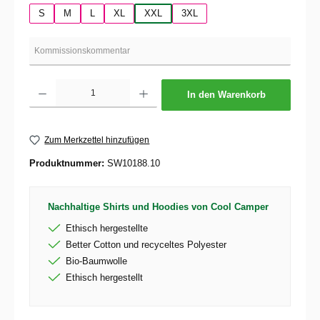
S
M
L
XL
XXL
3XL
Produkt Anzahl: Gib den gewünschten Wert ein oder benutze die Schaltflächen um die 
In den Warenkorb
Zum Merkzettel hinzufügen
Produktnummer:
SW10188.10
Nachhaltige Shirts und Hoodies von Cool Camper
Ethisch hergestellte
Better Cotton und recyceltes Polyester
Bio-Baumwolle
Ethisch hergestellt