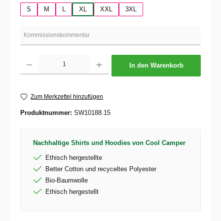
S
M
L
XL
XXL
3XL
Produkt Anzahl: Gib den gewünschten Wert ein oder benutze die Schaltflächen um die 
In den Warenkorb
Zum Merkzettel hinzufügen
Produktnummer:
SW10188.15
Nachhaltige Shirts und Hoodies von Cool Camper
Ethisch hergestellte
Better Cotton und recyceltes Polyester
Bio-Baumwolle
Ethisch hergestellt