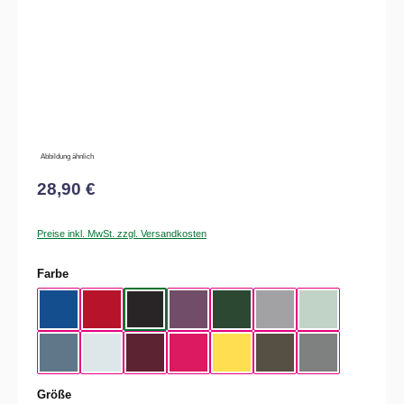
Abbildung ähnlich
28,90 €
Preise inkl. MwSt. zzgl. Versandkosten
auswählen
Farbe
Royal Blue
Red
Black
Radiant Purple
Bottle Green
Heather Grey
Aqua Green
Nordic Blue
Pure Sky
Dark Cherry
Magenta Pink
Yellow Fizz
Kaki
Heather Mid Gra
auswählen
Größe