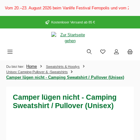
alt springen
 Vom 20.–23. August 2026 beim Vanlife Festival Ferropolis und vom 28. Au
Kostenloser Versand ab 85 €
Home
Du bist hier:
Sweatshirts & Hoodys
Unisex Camping-Pullover & -Sweatshirts
Camper lügen nicht - Camping Sweatshirt / Pullover (Unisex)
Camper lügen nicht - Camping
Sweatshirt / Pullover (Unisex)
Bildergalerie überspringen