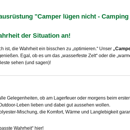
rüstung "Camper lügen nicht - Camping Sw
hrheit der Situation an!
 ist, die Wahrheit ein bisschen zu „optimieren.“ Unser
„Camper
nießen. Egal, ob es um das „wasserfeste Zelt“ oder die „war
s Beste sehen (und sagen)!
r alle Gelegenheiten, ob am Lagerfeuer oder morgens beim ersten
 Outdoor-Leben lieben und dabei gut aussehen wollen.
lyester-Mischung, die Komfort, Wärme und Langlebigkeit garant
passte Wahrheit“ hier!