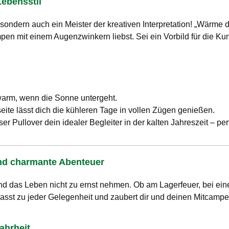
ebensstil
r, sondern auch ein Meister der kreativen Interpretation! „Wärm
mpen mit einem Augenzwinkern liebst. Sei ein Vorbild für die K
warm, wenn die Sonne untergeht.
ite lässt dich die kühleren Tage in vollen Zügen genießen.
eser Pullover dein idealer Begleiter in der kalten Jahreszeit – pe
und charmante Abenteuer
en und das Leben nicht zu ernst nehmen. Ob am Lagerfeuer, bei
passt zu jeder Gelegenheit und zaubert dir und deinen Mitcamper
ahrheit