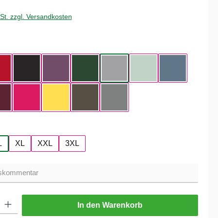
wSt. zzgl. Versandkosten
hlen
ue
Red
Black
Radiant Purple
Bottle Green
Heather Grey
Aqua Green
Nordic Blue
Dark Cherry
Magenta Pink
Yellow Fizz
Kaki
Heather Mid Gray
hlen
L
XL
XXL
3XL
ib den gewünschten Wert ein oder benutze die Schaltflächen um die Anzahl zu er
In den Warenkorb