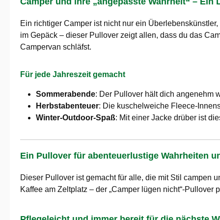
Camper und ihre „angepasste Wahrheit“ – Ein L
Ein richtiger Camper ist nicht nur ein Überlebenskünstle
im Gepäck – dieser Pullover zeigt allen, dass du das Ca
Campervan schläfst.
Für jede Jahreszeit gemacht
Sommerabende
: Der Pullover hält dich angenehm 
Herbstabenteuer
: Die kuschelweiche Fleece-Innense
Winter-Outdoor-Spaß
: Mit einer Jacke drüber ist di
Ein Pullover für abenteuerlustige Wahrheiten 
Dieser Pullover ist gemacht für alle, die mit Stil camp
Kaffee am Zeltplatz – der „Camper lügen nicht“-Pullover 
Pflegeleicht und immer bereit für die nächste W