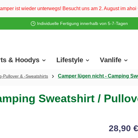
erwegs! Besucht uns am 2. August im ahoi Camp Darß und vom 3
Individuelle Fertigung innerhalb von 5-7-Tagen
rts & Hoodys
Lifestyle
Vanlife
Camper lügen nicht - Camping Swea
-Pullover & -Sweatshirts
mping Sweatshirt / Pullov
28,90 