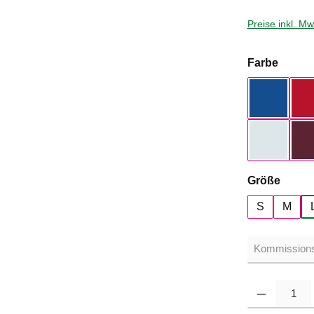
Preise inkl. M
auswä
Farbe
Royal Bl
Pure Sky
auswä
Größe
S
M
Produkt Anzahl: G