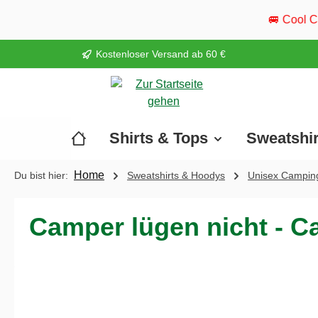
springen
Zur Hauptnavigation springen
🚐 Cool Camper ist wieder unt
Kostenloser Versand ab 60 €
Shirts & Tops
Sweatshi
Home
Du bist hier:
Sweatshirts & Hoodys
Unisex Camping
Camper lügen nicht - Ca
Bildergalerie überspringen