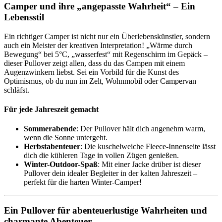
Camper und ihre „angepasste Wahrheit“ – Ein
Lebensstil
Ein richtiger Camper ist nicht nur ein Überlebenskünstler, sondern
auch ein Meister der kreativen Interpretation! „Wärme durch
Bewegung“ bei 5°C, „wasserfest“ mit Regenschirm im Gepäck –
dieser Pullover zeigt allen, dass du das Campen mit einem
Augenzwinkern liebst. Sei ein Vorbild für die Kunst des
Optimismus, ob du nun im Zelt, Wohnmobil oder Campervan
schläfst.
Für jede Jahreszeit gemacht
Sommerabende
: Der Pullover hält dich angenehm warm,
wenn die Sonne untergeht.
Herbstabenteuer
: Die kuschelweiche Fleece-Innenseite lässt
dich die kühleren Tage in vollen Zügen genießen.
Winter-Outdoor-Spaß
: Mit einer Jacke drüber ist dieser
Pullover dein idealer Begleiter in der kalten Jahreszeit –
perfekt für die harten Winter-Camper!
Ein Pullover für abenteuerlustige Wahrheiten und
charmante Abenteuer