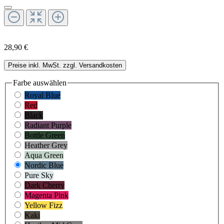
28,90 €
Preise inkl. MwSt. zzgl. Versandkosten
Farbe
auswählen
Royal Blue
Red
Black
Radiant Purple
Bottle Green
Heather Grey
Aqua Green
Nordic Blue
Pure Sky
Dark Cherry
Magenta Pink
Yellow Fizz
Kaki