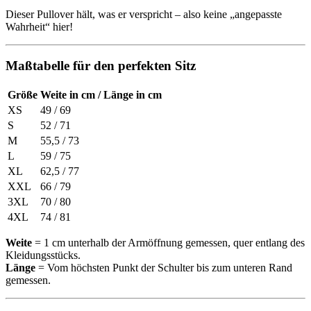
Dieser Pullover hält, was er verspricht – also keine „angepasste
Wahrheit“ hier!
Maßtabelle für den perfekten Sitz
Größe
Weite in cm / Länge in cm
XS
49 / 69
S
52 / 71
M
55,5 / 73
L
59 / 75
XL
62,5 / 77
XXL
66 / 79
3XL
70 / 80
4XL
74 / 81
Weite
= 1 cm unterhalb der Armöffnung gemessen, quer entlang des
Kleidungsstücks.
Länge
= Vom höchsten Punkt der Schulter bis zum unteren Rand
gemessen.