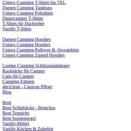
Unisex Camping T-Shirts bis 5XL
Damen Camping Tanktops
Unisex Camping Poloshirts
Dauercamper T-Shirts
T-Shirts für Dachzelter
Vanlife T-Shirts
Damen Camping Hoodies
Unisex Camping Hoodies
Unisex Camping-Pullover & -Sweatshirts
Unisex Camping Zipped Hoodies
Lustige Camping Schlüsselanhänger
Rucksäcke für Camper
Caps für Camper
Camping Fahnen
4in1clean - Caravan Pflege
Blog
Bent
Bent Schlafsäcke - Bentchos
Bent Teppiche
Bent Sonnensegel
Vanlife-Möbel
Vanlife-Küchen & Zubehör