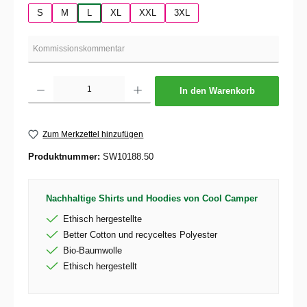
S
M
L
XL
XXL
3XL
Produkt Anzahl: Gib den gewünschten Wert ein oder benutze die Schaltflächen um die 
In den Warenkorb
Zum Merkzettel hinzufügen
Produktnummer:
SW10188.50
Nachhaltige Shirts und Hoodies von Cool Camper
Ethisch hergestellte
Better Cotton und recyceltes Polyester
Bio-Baumwolle
Ethisch hergestellt