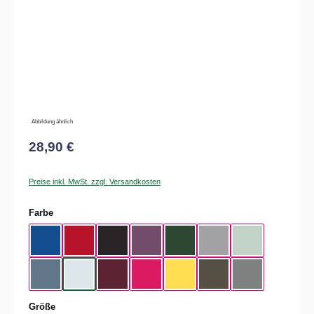
Abbildung ähnlich
28,90 €
Preise inkl. MwSt. zzgl. Versandkosten
auswählen
Farbe
Royal Blue
Red
Black
Radiant Purple
Bottle Green
Heather Grey
Aqua Green
Nordic Blue
Pure Sky
Dark Cherry
Magenta Pink
Yellow Fizz
Kaki
Heather Mid Gra
auswählen
Größe