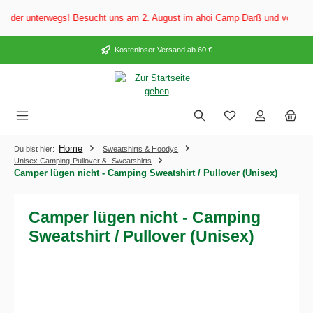
alt springen
er unterwegs! Besucht uns am 2. August im ahoi Camp Darß und vom 3. bis 5
Kostenloser Versand ab 60 €
Home
Du bist hier:
Sweatshirts & Hoodys
Unisex Camping-Pullover & -Sweatshirts
Camper lügen nicht - Camping Sweatshirt / Pullover (Unisex)
Camper lügen nicht - Camping
Sweatshirt / Pullover (Unisex)
Bildergalerie überspringen