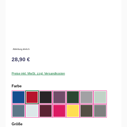
Abbildung ähnlich
28,90 €
Preise inkl. MwSt. zzgl. Versandkosten
auswählen
Farbe
Royal Blue
Red
Black
Radiant Purple
Bottle Green
Heather Grey
Aqua Green
Nordic Blue
Pure Sky
Dark Cherry
Magenta Pink
Yellow Fizz
Kaki
Heather Mid Gra
auswählen
Größe