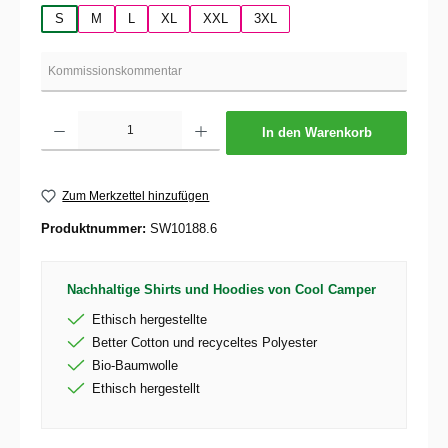
S
M
L
XL
XXL
3XL
Produkt Anzahl: Gib den gewünschten Wert ein oder benutze die Schaltflächen um die 
In den Warenkorb
Zum Merkzettel hinzufügen
Produktnummer:
SW10188.6
Nachhaltige Shirts und Hoodies von Cool Camper
Ethisch hergestellte
Better Cotton und recyceltes Polyester
Bio-Baumwolle
Ethisch hergestellt