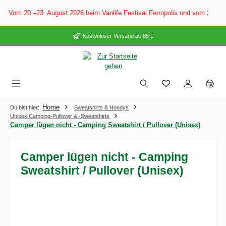
alt springen
: Vom 20.–23. August 2026 beim Vanlife Festival Ferropolis und vom 28. Au
Kostenloser Versand ab 85 €
Home
Du bist hier:
Sweatshirts & Hoodys
Unisex Camping-Pullover & -Sweatshirts
Camper lügen nicht - Camping Sweatshirt / Pullover (Unisex)
Camper lügen nicht - Camping
Sweatshirt / Pullover (Unisex)
Bildergalerie überspringen