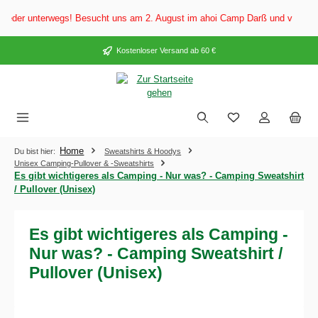
alt springen
der unterwegs! Besucht uns am 2. August im ahoi Camp Darß und vom 3. bis 5
Kostenloser Versand ab 60 €
Home
Du bist hier:
Sweatshirts & Hoodys
Unisex Camping-Pullover & -Sweatshirts
Es gibt wichtigeres als Camping - Nur was? - Camping Sweatshirt
/ Pullover (Unisex)
Es gibt wichtigeres als Camping -
Nur was? - Camping Sweatshirt /
Pullover (Unisex)