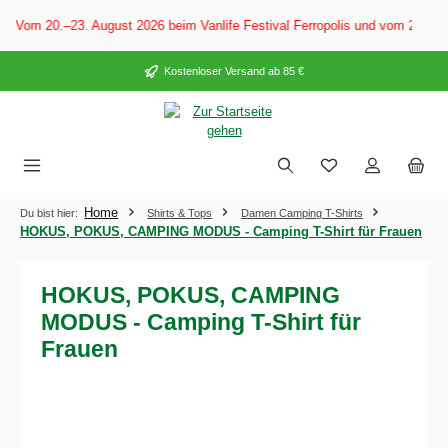
alt springen
 Vom 20.–23. August 2026 beim Vanlife Festival Ferropolis und vom 28. Au
Kostenloser Versand ab 85 €
Home
Du bist hier:
Shirts & Tops
Damen Camping T-Shirts
HOKUS, POKUS, CAMPING MODUS - Camping T-Shirt für Frauen
HOKUS, POKUS, CAMPING
MODUS - Camping T-Shirt für
Frauen
Bildergalerie überspringen