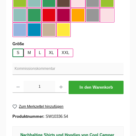
Orchid Green
Millennial Mint
Kelly Green
Chocolate
Orchid
Sport Gray
Orchid Green / 
Millennial Mint / Black
Kelly Green / Black
Fire Red / Black
Sorbet / Black
Apricot / Black
Sport Gray / Black
Orchid / Black
Sky Blue / Black
Atoll / Black
Sand / Black
Solar Yellow / Black
auswählen
Größe
S
M
L
XL
XXL
Produkt Anzahl: Gib den gewünschten Wert ein oder benutze die Schaltflächen um die 
In den Warenkorb
Zum Merkzettel hinzufügen
Produktnummer:
SW10336.54
Nachhaltige Shirts und Hoodies von Cool Camper