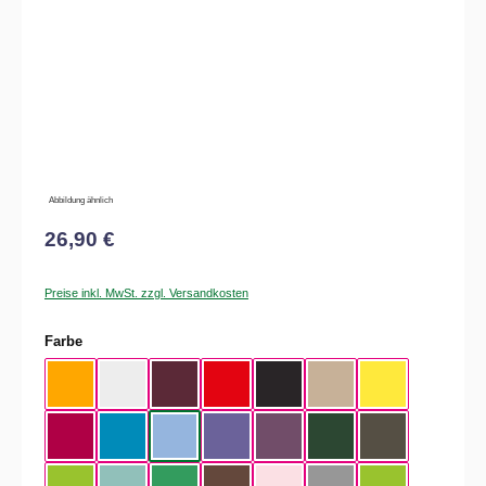
Abbildung ähnlich
26,90 €
Preise inkl. MwSt. zzgl. Versandkosten
auswählen
Farbe
Apricot
White
Burgundy
Fire Red
Black
Sand
Solar Yellow
Sorbet
Atoll
Sky Blue
Millennial Lilac
Radiant Purple
Bottle Green
Urban Kaki