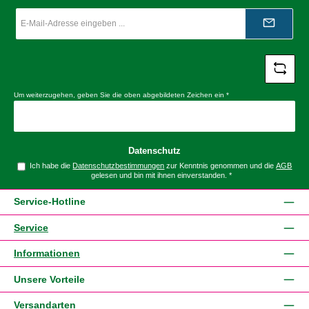
E-
Mail-
Adresse
*
Um weiterzugehen, geben Sie die oben abgebildeten Zeichen ein
*
Datenschutz
Ich habe die
Datenschutzbestimmungen
zur Kenntnis genommen und die
AGB
gelesen und bin mit ihnen einverstanden.
*
Service-Hotline
Service
Informationen
Unsere Vorteile
Versandarten