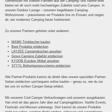
Gemeinsam mit starken Partnern aus der Camping- und Vanlife-Welt
bieten wir dir noch mehr hochwertiges Zubehör rund ums Campen. In
unserer Outdoor Lounge – unserem begehbaren Camping-
Wohnzimmer – präsentieren wir Produkte live im Einsatz und zeigen
dir, wie modernes Camping heute funktioniert.
Zu unseren Partnern gehören unter anderem:
MAWII Trinkbecher kaufen
Bent Produkte entdecken
LAYZEE Campingküchen ansehen
Grove Camping Zubehör entdecken
KYOOB Eurobox Möbel ansehen
STYYL Befestigungssysteme entdecken
Alle Partner-Produkte kannst du direkt über unsere speziellen Partner-
Seiten entdecken und bequem online kaufen – genau so, wie du sie
bei uns im echten Camper-Setup erlebst.
Mit unserem Cool Camper Verkaufswagen und unserem ausgebauten
Van sind wir das ganze Jahr über auf Campingplätzen, Vanlife Events,
Festivals und Messen unterwegs. Dort kannst du unsere Produkte
nicht nur sehen, sondern direkt erleben, anfassen und ausprobieren.