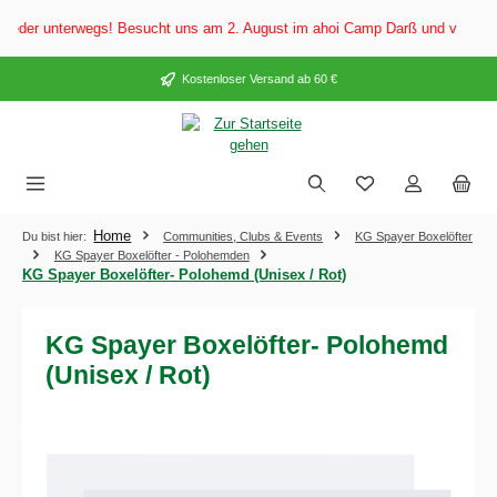
alt springen
der unterwegs! Besucht uns am 2. August im ahoi Camp Darß und vom 3. bis 
Kostenloser Versand ab 60 €
Home
Du bist hier:
Communities, Clubs & Events
KG Spayer Boxelöfter
KG Spayer Boxelöfter - Polohemden
KG Spayer Boxelöfter- Polohemd (Unisex / Rot)
KG Spayer Boxelöfter- Polohemd
(Unisex / Rot)
Bildergalerie überspringen