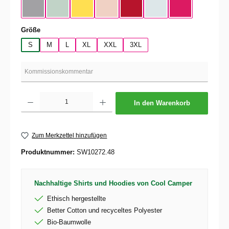
Heather Gray / Black
Aqua Green / Black
Yellow Fizz / Black
Soft Rose / Black
Red / Black
Pure Sky / Black
Magenta Pink / 
auswählen
Größe
S
M
L
XL
XXL
3XL
Produkt Anzahl: Gib den gewünschten Wert ein oder benutze die Schaltflächen um die 
In den Warenkorb
Zum Merkzettel hinzufügen
Produktnummer:
SW10272.48
Nachhaltige Shirts und Hoodies von Cool Camper
Ethisch hergestellte
Better Cotton und recyceltes Polyester
Bio-Baumwolle