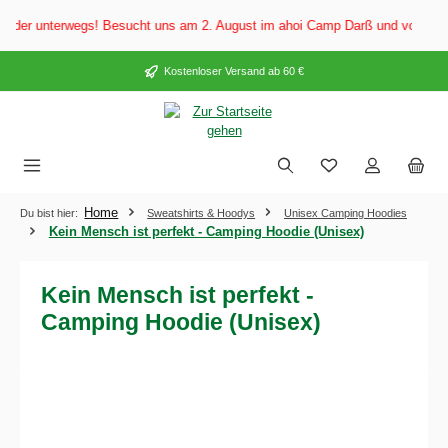
alt springen
der unterwegs! Besucht uns am 2. August im ahoi Camp Darß und vom 3. bis 
Kostenloser Versand ab 60 €
Home
Du bist hier:
Sweatshirts & Hoodys
Unisex Camping Hoodies
Kein Mensch ist perfekt - Camping Hoodie (Unisex)
Kein Mensch ist perfekt -
Camping Hoodie (Unisex)
Bildergalerie überspringen