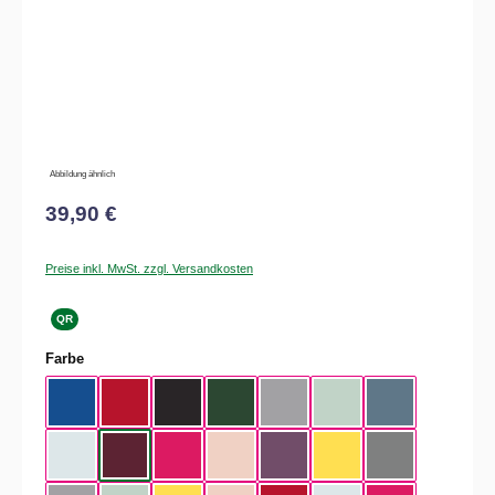
Abbildung ähnlich
39,90 €
Preise inkl. MwSt. zzgl. Versandkosten
QR
auswählen
Farbe
Royal Blue
Red
Black
Bottle Green
Heather Grey
Aqua Green
Nordic Blue
Pure Sky
Dark Cherry
Magenta Pink
Soft Rose
Radial Purple
Yellow Fizz
Heather Mid Gra