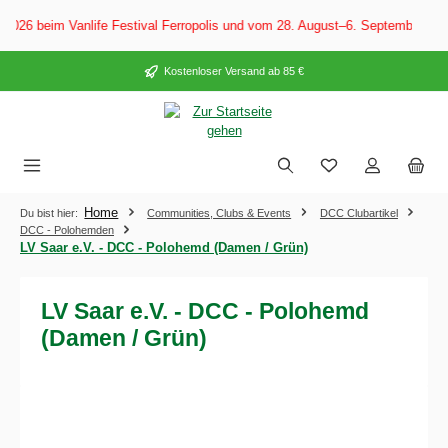
alt springen
026 beim Vanlife Festival Ferropolis und vom 28. August–6. September 202
Kostenloser Versand ab 85 €
Home
Du bist hier:
Communities, Clubs & Events
DCC Clubartikel
DCC - Polohemden
LV Saar e.V. - DCC - Polohemd (Damen / Grün)
LV Saar e.V. - DCC - Polohemd
(Damen / Grün)
Bildergalerie überspringen