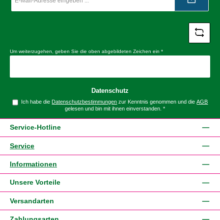
Adresse
*
Um weiterzugehen, geben Sie die oben abgebildeten Zeichen ein
*
Datenschutz
Ich habe die
Datenschutzbestimmungen
zur Kenntnis genommen und die
AGB
gelesen und bin mit ihnen einverstanden.
*
Service-Hotline
Service
Informationen
Unsere Vorteile
Versandarten
Zahlungsarten