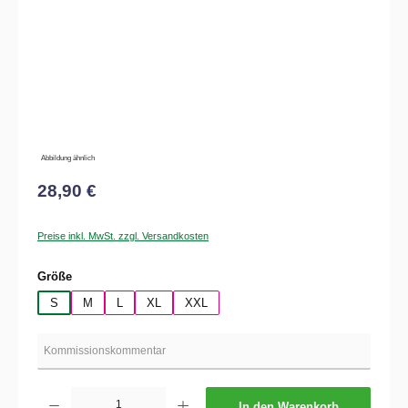
Abbildung ähnlich
28,90 €
Preise inkl. MwSt. zzgl. Versandkosten
auswählen
Größe
S
M
L
XL
XXL
Produkt Anzahl: Gib den gewünschten Wert ein oder benutze die Schaltflächen um die 
In den Warenkorb