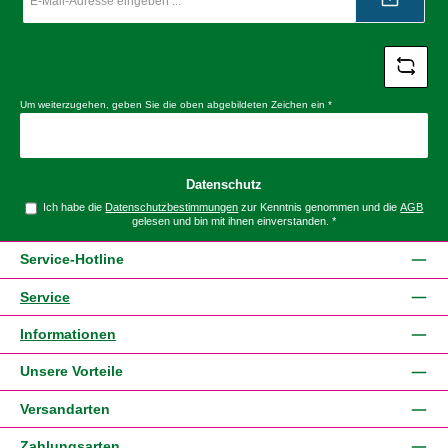
Adresse
*
Um weiterzugehen, geben Sie die oben abgebildeten Zeichen ein
*
Datenschutz
Ich habe die
Datenschutzbestimmungen
zur Kenntnis genommen und die
AGB
gelesen und bin mit ihnen einverstanden.
*
Service-Hotline
Service
Informationen
Unsere Vorteile
Versandarten
Zahlungsarten