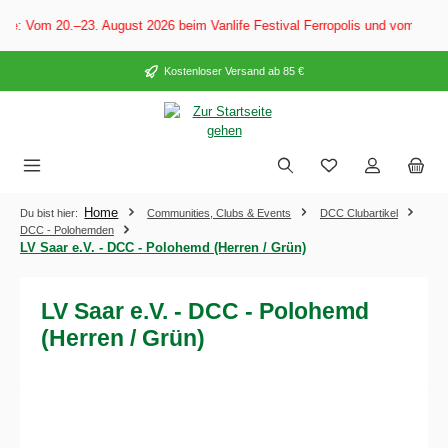
alt springen
e: Vom 20.–23. August 2026 beim Vanlife Festival Ferropolis und vom 28. 
Kostenloser Versand ab 85 €
Home
Du bist hier:
Communities, Clubs & Events
DCC Clubartikel
DCC - Polohemden
LV Saar e.V. - DCC - Polohemd (Herren / Grün)
LV Saar e.V. - DCC - Polohemd
(Herren / Grün)
Bildergalerie überspringen