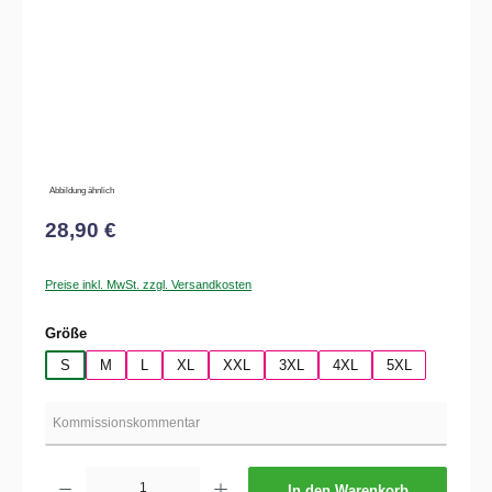
Abbildung ähnlich
28,90 €
Preise inkl. MwSt. zzgl. Versandkosten
auswählen
Größe
S
M
L
XL
XXL
3XL
4XL
5XL
Produkt Anzahl: Gib den gewünschten Wert ein oder benutze die Schaltflächen um die 
In den Warenkorb