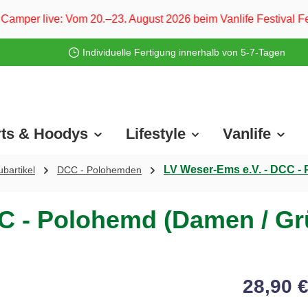
0.–23. August 2026 beim Vanlife Festival Ferropolis und vom
Individuelle Fertigung innerhalb von 5-7-Tagen
rts & Hoodys
Lifestyle
Vanlife
LV Weser-Ems e.V. - DCC -
bartikel
DCC - Polohemden
C - Polohemd (Damen / Gr
28,90 