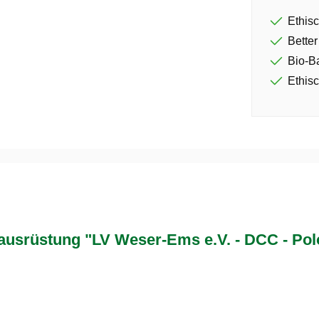
Ethisc
Better
Bio-B
Ethisc
srüstung "LV Weser-Ems e.V. - DCC - Pol