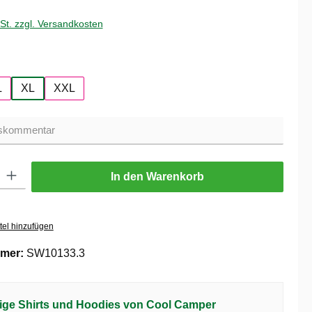
wSt. zzgl. Versandkosten
hlen
L
XL
XXL
ib den gewünschten Wert ein oder benutze die Schaltflächen um die Anzahl zu er
In den Warenkorb
tel hinzufügen
mer:
SW10133.3
ige Shirts und Hoodies von Cool Camper