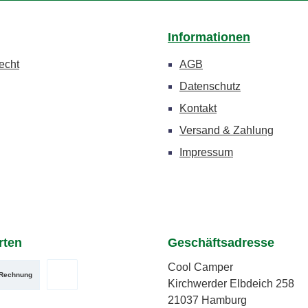
Informationen
echt
AGB
Datenschutz
Kontakt
Versand & Zahlung
Impressum
rten
Geschäftsadresse
Cool Camper
Rechnung
Kirchwerder Elbdeich 258
zerdefiniertes Bild 2
utzerdefiniertes Bild 3
PayPal
21037 Hamburg