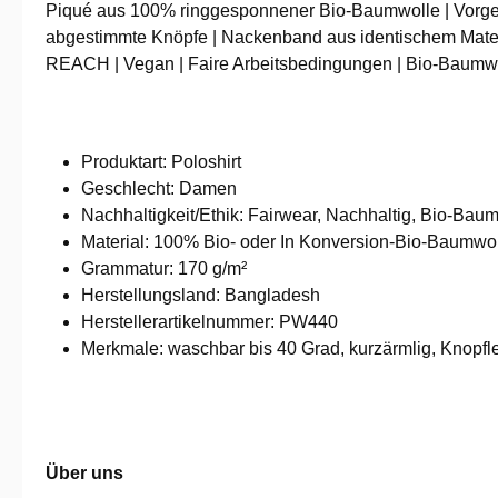
Piqué aus 100% ringgesponnener Bio-Baumwolle | Vorgesc
abgestimmte Knöpfe | Nackenband aus identischem Materia
REACH | Vegan | Faire Arbeitsbedingungen | Bio-Baumwol
Produktart: Poloshirt
Geschlecht: Damen
Nachhaltig­keit/Ethik: Fairwear, Nachhaltig, Bio-Baum
Material: 100% Bio- oder In Konversion-Bio-Baumwol
Grammatur: 170 g/m²
Herstellungsland: Bangladesh
Herstellerartikelnummer: PW440
Merkmale: waschbar bis 40 Grad, kurzärmlig, Knopfle
Über uns