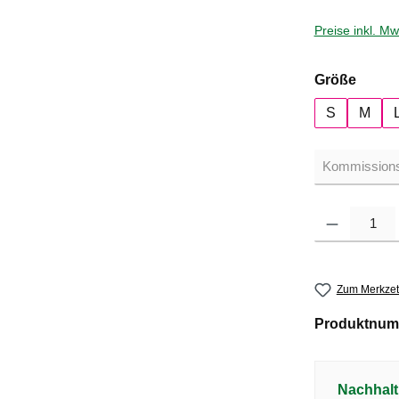
Preise inkl. M
auswä
Größe
S
M
Produkt Anzahl: G
Zum Merkzet
Produktnum
Nachhalt