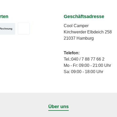
rten
Geschäftsadresse
Cool Camper
Rechnung
Kirchwerder Elbdeich 258
zerdefiniertes Bild 2
utzerdefiniertes Bild 3
PayPal
21037 Hamburg
Telefon:
Tel.:040 / 7 88 77 66 2
Mo - Fr: 09:00 - 21:00 Uhr
Sa: 09:00 - 18:00 Uhr
Über uns