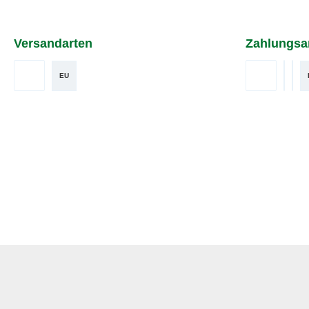
Versandarten
Zahlungsa
EU
DHL
Vorkasse
Benut
Ben