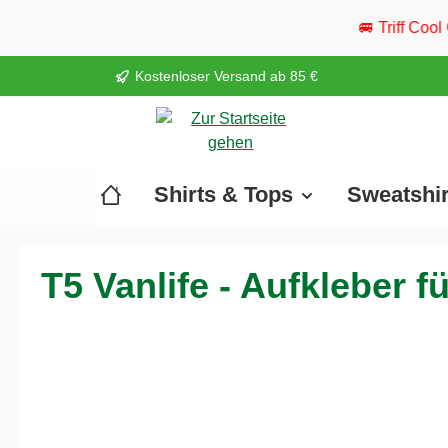
springen
Zur Hauptnavigation springen
🚐 Triff Cool Camper live: Vom
Kostenloser Versand ab 85 €
Shirts & Tops
Sweatshi
T5 Vanlife - Aufkleber 
Bildergalerie überspringen