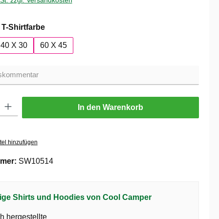
wSt. zzgl. Versandkosten
auswählen
T-Shirtfarbe
40 X 30
60 X 45
ib den gewünschten Wert ein oder benutze die Schaltflächen um die Anzahl zu er
In den Warenkorb
tel hinzufügen
mer:
SW10514
ige Shirts und Hoodies von Cool Camper
h hergestellte