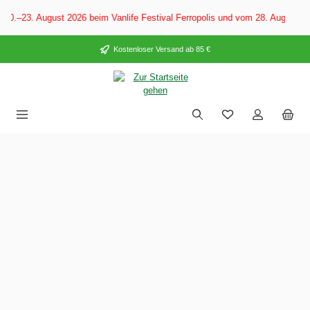
alt springen
–23. August 2026 beim Vanlife Festival Ferropolis und vom 28. August–6. 
Kostenloser Versand ab 85 €