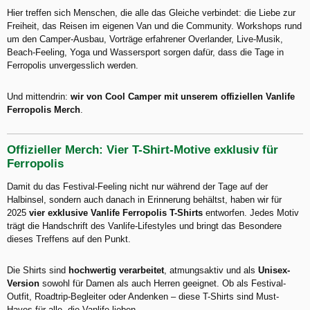
Hier treffen sich Menschen, die alle das Gleiche verbindet: die Liebe zur
Freiheit, das Reisen im eigenen Van und die Community. Workshops rund
um den Camper-Ausbau, Vorträge erfahrener Overlander, Live-Musik,
Beach-Feeling, Yoga und Wassersport sorgen dafür, dass die Tage in
Ferropolis unvergesslich werden.
Und mittendrin:
wir von Cool Camper mit unserem offiziellen Vanlife
Ferropolis Merch
.
Offizieller Merch: Vier T-Shirt-Motive exklusiv für
Ferropolis
Damit du das Festival-Feeling nicht nur während der Tage auf der
Halbinsel, sondern auch danach in Erinnerung behältst, haben wir für
2025
vier exklusive Vanlife Ferropolis T-Shirts
entworfen. Jedes Motiv
trägt die Handschrift des Vanlife-Lifestyles und bringt das Besondere
dieses Treffens auf den Punkt.
Die Shirts sind
hochwertig verarbeitet
, atmungsaktiv und als
Unisex-
Version
sowohl für Damen als auch Herren geeignet. Ob als Festival-
Outfit, Roadtrip-Begleiter oder Andenken – diese T-Shirts sind Must-
Haves für alle, die Vanlife lieben.