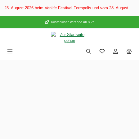
alt springen
. August 2026 beim Vanlife Festival Ferropolis und vom 28. August–6. Sep
Kostenloser Versand ab 85 €