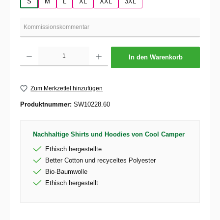
S
M
L
XL
XXL
3XL
Produkt Anzahl: Gib den gewünschten Wert ein oder benutze die Schaltflächen um die 
In den Warenkorb
Zum Merkzettel hinzufügen
Produktnummer:
SW10228.60
Nachhaltige Shirts und Hoodies von Cool Camper
Ethisch hergestellte
Better Cotton und recyceltes Polyester
Bio-Baumwolle
Ethisch hergestellt