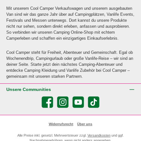
Mit unserem Cool Camper Verkaufswagen und unserem ausgebauten
Van sind wir das ganze Jahr über auf Campingplätzen, Vanlife Events,
Festivals und Messen unterwegs. Dort kannst du unsere Produkte
nicht nur sehen, sondern direkt erleben, anfassen und ausprobieren.
So verbinden wir unseren Camping Online-Shop mit echtem
Camperleben und schaffen ein einzigartiges Einkaufserlebnis.
Cool Camper steht für Freiheit, Abenteuer und Gemeinschaft. Egal ob
Wochenendtrip, Campingurlaub oder große Vanlife-Reise – wir sind an
deiner Seite. Starte jetzt dein nächstes Camping-Abenteuer und
entdecke Camping Kleidung und Vanlife Zubehör bei Cool Camper –
gemeinsam mit unseren starken Partnern.
Unsere Communities
Facebook
Instagram
YouTube
TikTok
Widerrufsrecht
Über uns
Alle Preise inkl. gesetzl. Mehrwertsteuer zzgl.
Versandkosten
und ggf.
Nachnahmegebühren, wenn nicht anders angegeben.