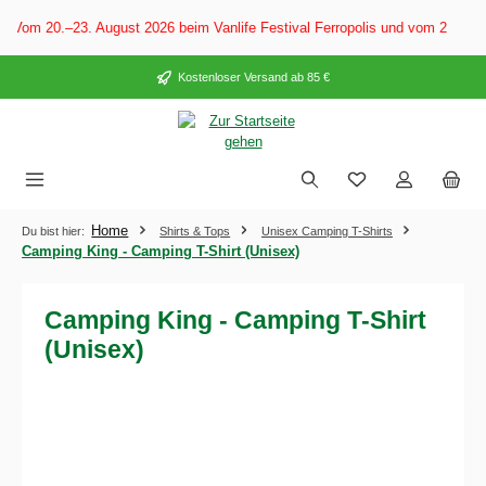
alt springen
 Vom 20.–23. August 2026 beim Vanlife Festival Ferropolis und vom 28. Aug
Kostenloser Versand ab 85 €
Home
Du bist hier:
Shirts & Tops
Unisex Camping T-Shirts
Camping King - Camping T-Shirt (Unisex)
Camping King - Camping T-Shirt
(Unisex)
Bildergalerie überspringen