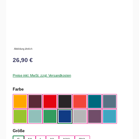
Abbildung ähnlich
26,90 €
Preise inkl. MwSt. zzgl. Versandkosten
auswählen
Farbe
Apricot
Burgundy
Fire Red
Black
Sunset Orange
Diva Blue
Stone Blue
Orchid Green
Millennial Mint
Kelly Green
Cobalt Blue
Pacific Gray
Radial Purple
Swimming Pool
auswählen
Größe