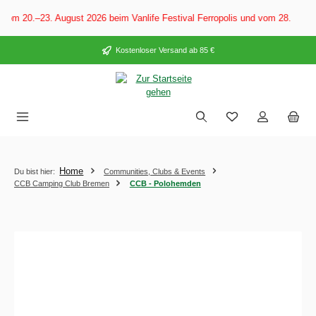
alt springen
 20.–23. August 2026 beim Vanlife Festival Ferropolis und vom 28. August
Kostenloser Versand ab 85 €
Home
Du bist hier:
Communities, Clubs & Events
CCB Camping Club Bremen
CCB - Polohemden