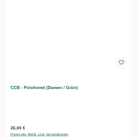
CCB - Polohemd (Damen / Grün)
Regulärer Preis:
26,00 €
Preise inkl. MwSt. zzgl. Versandkosten