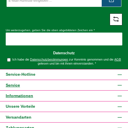
Adresse
*
Um weiterzugehen, geben Sie die oben abgebildeten Zeichen ein
*
Datenschutz
Ich habe die
Datenschutzbestimmungen
zur Kenntnis genommen und die
AGB
gelesen und bin mit ihnen einverstanden.
*
Service-Hotline
Service
Informationen
Unsere Vorteile
Versandarten
Zahlungsarten