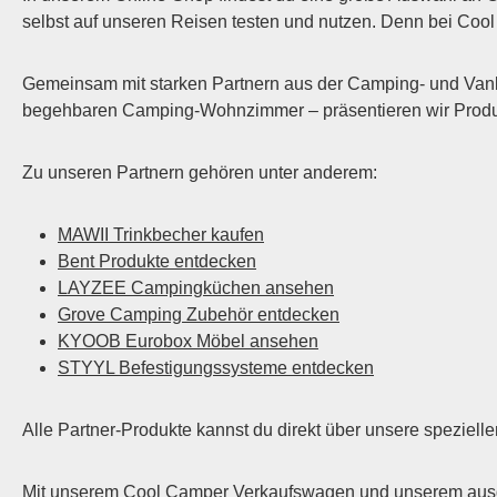
für Outdoor-Aktivitäten – ob
selbst auf unseren Reisen testen und nutzen. Denn bei Cool C
Camping, Grillen oder Freizeit
Größentabelle (Unisex Hoodie)
Gemeinsam mit starken Partnern aus der Camping- und Vanl
GrößeBreite (cm)Länge
begehbaren Camping-Wohnzimmer – präsentieren wir Produkte
(cm)XS4965S5167M5670L6173XL6
576XXL69793XL73824XL78865XL
8390 Breite: 1 cm unterhalb der
Zu unseren Partnern gehören unter anderem:
Ärmel gemessen. Länge: vom
höchsten Schulterpunkt bis zum
MAWII Trinkbecher kaufen
unteren Saum. Fazit Der CCB –
Bent Produkte entdecken
Hoodie (Unisex) ist die perfekte
LAYZEE Campingküchen ansehen
Mischung aus Vereinsidentität,
Grove Camping Zubehör entdecken
Komfort und Outdoor-Tauglichkeit.
KYOOB Eurobox Möbel ansehen
Er macht nicht nur optisch etwas her,
STYYL Befestigungssysteme entdecken
sondern begleitet dich auch
zuverlässig bei all deinen
Alle Partner-Produkte kannst du direkt über unsere speziel
Abenteuern – egal, ob auf dem
Campingplatz, bei
Vereinsveranstaltungen oder im
Mit unserem Cool Camper Verkaufswagen und unserem ausgeb