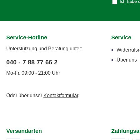
Ich habe 
den Unisex-Schnitt passt er
Männern wie Frauen gleichermaßen
und eignet sich hervorragend als
einheitliches Vereinsoutfit. Perfekt
für jede Jahreszeit Egal, ob an
Service-Hotline
Service
kühlen Sommerabenden oder in der
Unterstützung und Beratung unter:
Übergangszeit – der CCB Hoodie
Widerrufsr
hält dich warm, ohne dich
Über uns
040 - 7 88 77 66 2
einzuengen. Die große
Kängurutasche bietet Platz für kalte
Mo-Fr, 09:00 - 21:00 Uhr
Hände oder kleine Alltagshelfer wie
Handy oder Schlüssel. Die Kapuze
mit Kordelzug schützt dich
Oder über unser
Kontaktformular
.
zuverlässig vor Wind und leichten
Regenschauern – ideal für
wechselhaftes Campingwetter. Dein
Vereinsstolz zum Anziehen Das
Versandarten
Zahlungsa
Tragen des offiziellen CCB Hoodies
ist mehr als nur Mode – es ist ein