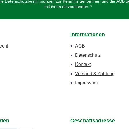
die
Datenschutzbestimmungen
zur Kenntnis genommen und die
AGB
ge
mit ihnen einverstanden.
*
Informationen
echt
AGB
Datenschutz
Kontakt
Versand & Zahlung
Impressum
rten
Geschäftsadresse