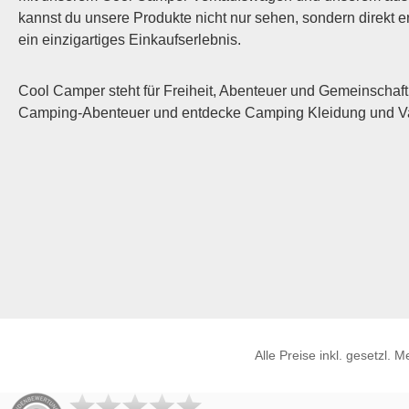
Alltag. Hol dir jetzt dein Stück
kannst du unsere Produkte nicht nur sehen, sondern direkt
Camping Club Bremen e.V. in den
ein einzigartiges Einkaufserlebnis.
Kleiderschrank und zeige, dass dein
Herz fürs Camping schlägt.
Cool Camper steht für Freiheit, Abenteuer und Gemeinschaft.
Camping-Abenteuer und entdecke Camping Kleidung und Van
Alle Preise inkl. gesetzl. 