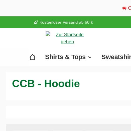
springen
Zur Hauptnavigation springen
🚐 Cool Camper ist w
Kostenloser Versand ab 60 €
Shirts & Tops
Sweatshi
CCB - Hoodie