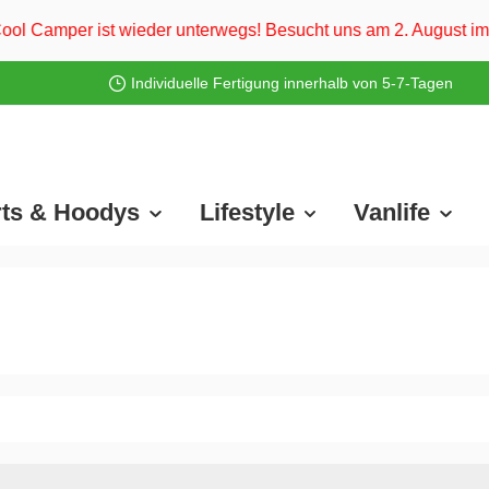
ieder unterwegs! Besucht uns am 2. August im ahoi Camp Darß 
Individuelle Fertigung innerhalb von 5-7-Tagen
rts & Hoodys
Lifestyle
Vanlife