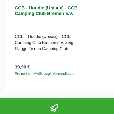
CCB - Hoodie (Unisex) - CCB
Camping Club Bremen e.V.
CCB – Hoodie (Unisex) – CCB
Camping Club Bremen e.V. Zeig
Flagge für den Camping Club
Bremen Mit diesem CCB Hoodie
(Unisex) trägst du nicht einfach nur
Regulärer Preis:
39,90 €
einen Pullover – du zeigst deine
Verbundenheit zu einer starken
Preise inkl. MwSt. zzgl. Versandkosten
Gemeinschaft. Der offizielle Hoodie
des CCB Camping Club Bremen
e.V. verbindet hochwertige
Verarbeitung, modernes Design und
gemütlichen Tragekomfort zu einem
Kleidungsstück, das dich bei jeder