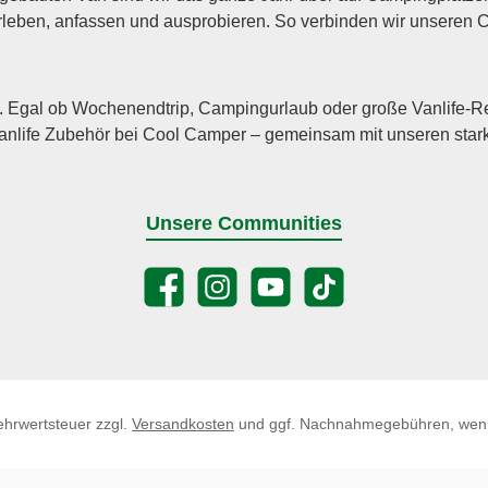
 erleben, anfassen und ausprobieren. So verbinden wir unsere
 Egal ob Wochenendtrip, Campingurlaub oder große Vanlife-Reise
life Zubehör bei Cool Camper – gemeinsam mit unseren stark
Unsere Communities
Facebook
Instagram
YouTube
TikTok
Mehrwertsteuer zzgl.
Versandkosten
und ggf. Nachnahmegebühren, wenn