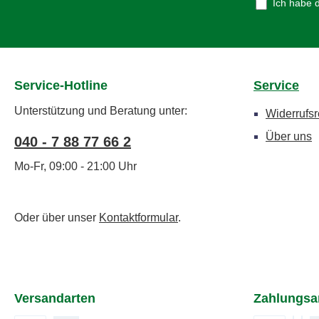
Ich habe 
GrößeBreiteHöheÄrmel XS 45 68 -
S 48 70 - M 51 72 - L 54 74 - XL 57
76 - XXL 60 78 - 3XL 63 80 - 4XL 66
82 - 5XL 69 84 - Über Cool Camper
Unsere Cool Camper Shirts mit den
Service-Hotline
Service
lustigen Camper-Sprüchen sind
Unterstützung und Beratung unter:
nicht nur ein Hingucker, sondern
Widerrufsr
sowohl günstig, als auch qualitativ
Über uns
040 - 7 88 77 66 2
hochwertig. Mit ihnen kannst du
deine ganze Leidenschaft für
Mo-Fr, 09:00 - 21:00 Uhr
das Leben in Caravan, Wohnmobil,
Bully, Campingbus, Zelt und Co.
zeigen. Denn hier gilt: Das ist
Oder über unser
Kontaktformular
.
keine Camping-Kleidung, das ist ein
Statement für das Campen!
Natürlich eignen sich unsere
günstigen Camping-T-Shirts und
Versandarten
Zahlungsa
Camping-Hoodies auch super
als Geschenk für den Camper der