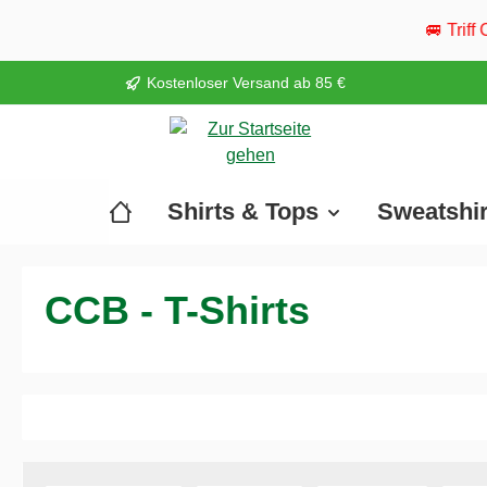
springen
Zur Hauptnavigation springen
🚐 Triff Cool Camper liv
Kostenloser Versand ab 85 €
Shirts & Tops
Sweatshi
CCB - T-Shirts