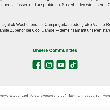
 erleben, anfassen und ausprobieren. So verbinden wir unsere
 Egal ob Wochenendtrip, Campingurlaub oder große Vanlife-Reise
life Zubehör bei Cool Camper – gemeinsam mit unseren stark
Unsere Communities
Facebook
Instagram
YouTube
TikTok
Mehrwertsteuer zzgl.
Versandkosten
und ggf. Nachnahmegebühren, wenn