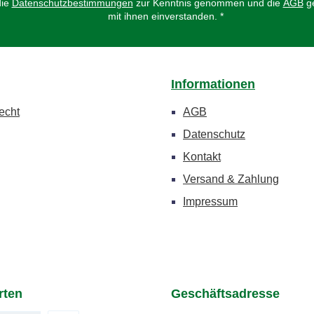
die
Datenschutzbestimmungen
zur Kenntnis genommen und die
AGB
ge
mit ihnen einverstanden.
*
Informationen
echt
AGB
Datenschutz
Kontakt
Versand & Zahlung
Impressum
rten
Geschäftsadresse