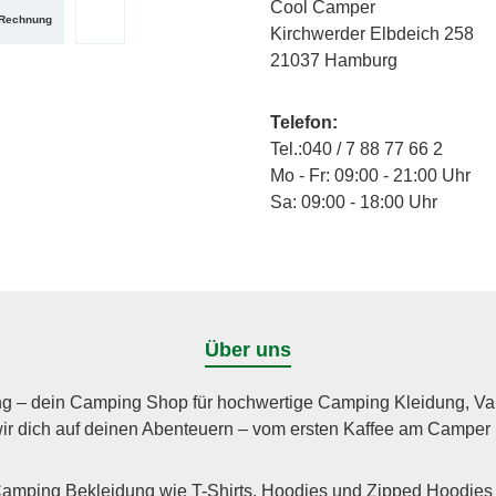
Cool Camper
Rechnung
Kirchwerder Elbdeich 258
zerdefiniertes Bild 2
utzerdefiniertes Bild 3
PayPal
21037 Hamburg
Telefon:
Tel.:040 / 7 88 77 66 2
Mo - Fr: 09:00 - 21:00 Uhr
Sa: 09:00 - 18:00 Uhr
Über uns
g – dein Camping Shop für hochwertige Camping Kleidung, Vanli
wir dich auf deinen Abenteuern – vom ersten Kaffee am Camper
Camping Bekleidung wie T-Shirts, Hoodies und Zipped Hoodies 