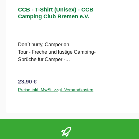
CCB - T-Shirt (Unisex) - CCB
Camping Club Bremen e.V.
Don´t hurry, Camper on
Tour - Freche und lustige Camping-
Sprüche für Camper -
Unsere Hoodies für Camper sind die
ideale Camping
Regulärer Preis:
23,90 €
Kleidung für Sommer-Camper als
auch für den Ganzjahres-Camper.
Preise inkl. MwSt. zzgl. Versandkosten
Wir entwerfen einzigartige Camping-
Sprüche und Motive für den Camper
mit Humor. Spaß beim Campen soll
bei der Kleidung anfangen, dass
Tragen unserer Camping-Hoodies
sorgt immer für gute Laune. Unserer