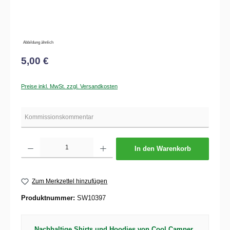
Abbildung ähnlich
5,00 €
Preise inkl. MwSt. zzgl. Versandkosten
Produkt Anzahl: Gib den gewünschten Wert ein oder benutze die Schaltflächen um die 
In den Warenkorb
Zum Merkzettel hinzufügen
Produktnummer:
SW10397
Nachhaltige Shirts und Hoodies von Cool Camper