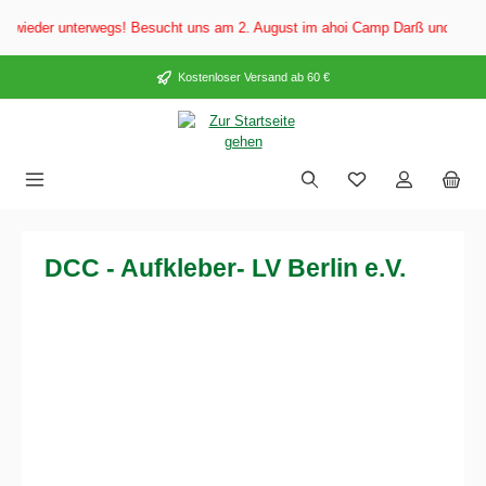
alt springen
ieder unterwegs! Besucht uns am 2. August im ahoi Camp Darß und vom 3. bi
Kostenloser Versand ab 60 €
DCC - Aufkleber- LV Berlin e.V.
Bildergalerie überspringen