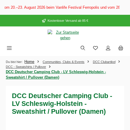
alt springen
Vom 20.–23. August 2026 beim Vanlife Festival Ferropolis und vom 28. Aug
Kostenloser Versand ab 85 €
Home
Du bist hier:
Communities, Clubs & Events
DCC Clubartikel
DCC - Sweatshirts / Pullover
DCC Deutscher Camping Club - LV Schleswig-Holstein -
Sweatshirt / Pullover (Damen)
DCC Deutscher Camping Club -
LV Schleswig-Holstein -
Sweatshirt / Pullover (Damen)