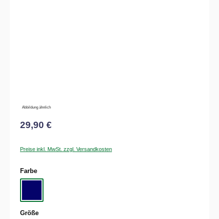
Bildergalerie überspringen
Abbildung ähnlich
29,90 €
Preise inkl. MwSt. zzgl. Versandkosten
auswählen
Farbe
Navy
auswählen
Größe