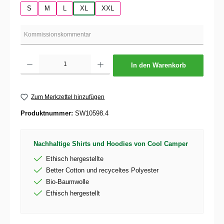
S
M
L
XL
XXL
Produkt Anzahl: Gib den gewünschten Wert ein oder benutze die Schaltflächen um die 
In den Warenkorb
Zum Merkzettel hinzufügen
Produktnummer:
SW10598.4
Nachhaltige Shirts und Hoodies von Cool Camper
Ethisch hergestellte
Better Cotton und recyceltes Polyester
Bio-Baumwolle
Ethisch hergestellt