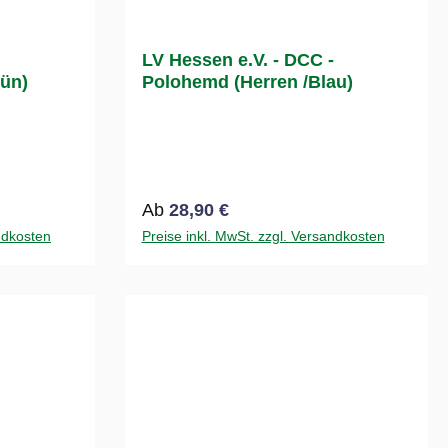
LV Hessen e.V. - DCC -
rün)
Polohemd (Herren /Blau)
Regulärer Preis:
Ab
28,90 €
ndkosten
Preise inkl. MwSt. zzgl. Versandkosten