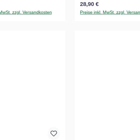
 Preis:
Regulärer Preis:
28,90 €
 MwSt. zzgl. Versandkosten
Preise inkl. MwSt. zzgl. Versa