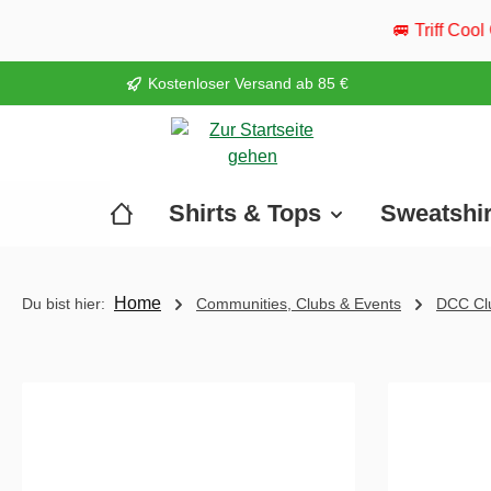
springen
Zur Hauptnavigation springen
🚐 Triff Cool Camper live: Vom 2
Kostenloser Versand ab 85 €
Shirts & Tops
Sweatshi
Home
Du bist hier:
Communities, Clubs & Events
DCC Clu