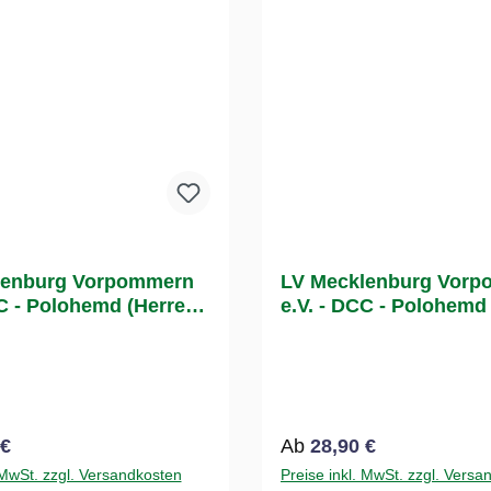
lenburg Vorpommern
LV Mecklenburg Vor
CC - Polohemd (Herren /
e.V. - DCC - Polohemd
/Blau)
 Preis:
Regulärer Preis:
 €
Ab
28,90 €
 MwSt. zzgl. Versandkosten
Preise inkl. MwSt. zzgl. Versa