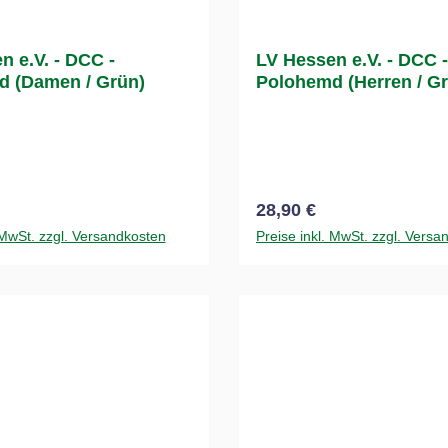
n e.V. - DCC -
LV Hessen e.V. - DCC -
 (Damen / Grün)
Polohemd (Herren / G
 Preis:
Regulärer Preis:
28,90 €
 MwSt. zzgl. Versandkosten
Preise inkl. MwSt. zzgl. Versa