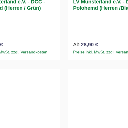
erland e.V. - DCC -
LV Münsterland e.V. - 
 (Herren / Grün)
Polohemd (Herren /Bl
 Preis:
Regulärer Preis:
 €
Ab
28,90 €
 MwSt. zzgl. Versandkosten
Preise inkl. MwSt. zzgl. Versa