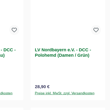
 - DCC -
LV Nordbayern e.V. - DCC -
au)
Polohemd (Damen / Grün)
Regulärer Preis:
28,90 €
ndkosten
Preise inkl. MwSt. zzgl. Versandkosten