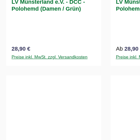
LV Münsterland e.V. - DCC -
LV Münst
Polohemd (Damen / Grün)
Polohemd
Regulärer Preis:
Regulärer
28,90 €
Ab
28,90
Preise inkl. MwSt. zzgl. Versandkosten
Preise inkl.