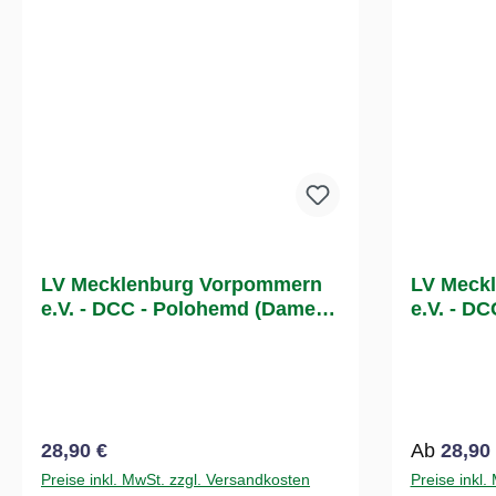
LV Mecklenburg Vorpommern
LV Meck
e.V. - DCC - Polohemd (Damen /
e.V. - D
Grün)
Grün)
Regulärer Preis:
Regulärer
28,90 €
Ab
28,90
Preise inkl. MwSt. zzgl. Versandkosten
Preise inkl.