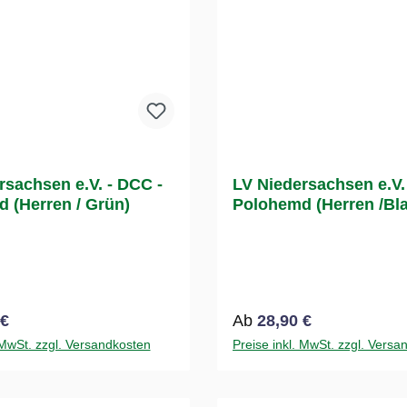
rsachsen e.V. - DCC -
LV Niedersachsen e.V.
 (Herren / Grün)
Polohemd (Herren /Bl
 Preis:
Regulärer Preis:
 €
Ab
28,90 €
 MwSt. zzgl. Versandkosten
Preise inkl. MwSt. zzgl. Versa