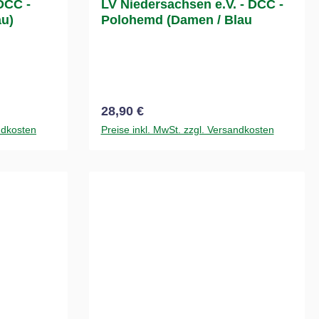
DCC -
LV Niedersachsen e.V. - DCC -
au)
Polohemd (Damen / Blau
Regulärer Preis:
28,90 €
ndkosten
Preise inkl. MwSt. zzgl. Versandkosten