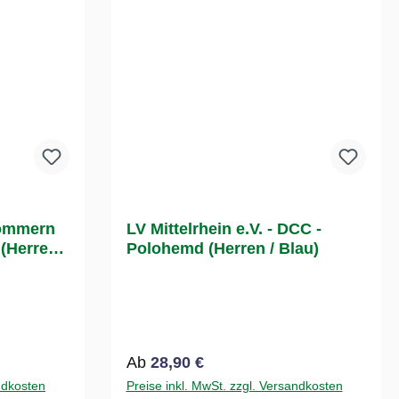
pommern
LV Mittelrhein e.V. - DCC -
 (Herren
Polohemd (Herren / Blau)
Regulärer Preis:
Ab
28,90 €
ndkosten
Preise inkl. MwSt. zzgl. Versandkosten