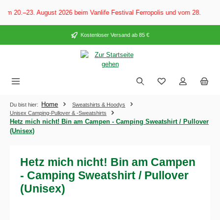
alt springen
om 20.–23. August 2026 beim Vanlife Festival Ferropolis und vom 28. Augus
Kostenloser Versand ab 85 €
Home
Du bist hier:
Sweatshirts & Hoodys
Unisex Camping-Pullover & -Sweatshirts
Hetz mich nicht! Bin am Campen - Camping Sweatshirt / Pullover
(Unisex)
Hetz mich nicht! Bin am Campen
- Camping Sweatshirt / Pullover
(Unisex)