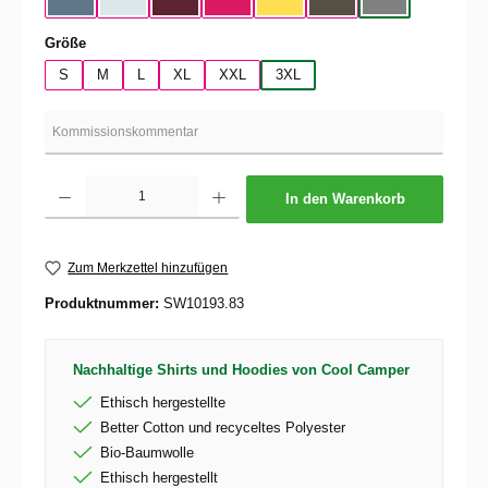
Nordic Blue
Pure Sky
Dark Cherry
Magenta Pink
Yellow Fizz
Kaki
Heather Mid Gra
auswählen
Größe
S
M
L
XL
XXL
3XL
Produkt Anzahl: Gib den gewünschten Wert ein oder benutze die Schaltflächen um die 
In den Warenkorb
Zum Merkzettel hinzufügen
Produktnummer:
SW10193.83
Nachhaltige Shirts und Hoodies von Cool Camper
Ethisch hergestellte
Better Cotton und recyceltes Polyester
Bio-Baumwolle
Ethisch hergestellt