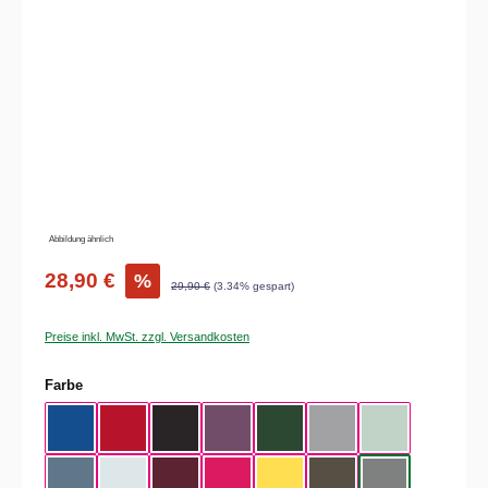
Bildergalerie überspringen
Abbildung ähnlich
28,90 €
%
29,90 €
(3.34% gespart)
Preise inkl. MwSt. zzgl. Versandkosten
auswählen
Farbe
Royal Blue
Red
Black
Radiant Purple
Bottle Green
Heather Grey
Aqua Green