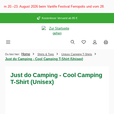
alt springen
om 20.–23. August 2026 beim Vanlife Festival Ferropolis und vom 28. Augus
Kostenloser Versand ab 85 €
Home
Du bist hier:
Shirts & Tops
Unisex Camping T-Shirts
Just do Camping - Cool Camping T-Shirt (Unisex)
Just do Camping - Cool Camping
T-Shirt (Unisex)
Bildergalerie überspringen