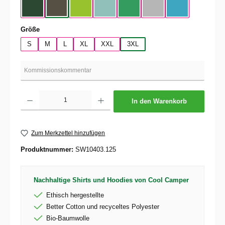
Bottle Green
Urban Kaki
Orchid Green
Millennial Mint
Kelly Green
Pacific Gray
Swimming Pool
auswählen
Größe
S
M
L
XL
XXL
3XL
Produkt Anzahl: Gib den gewünschten Wert ein oder benutze die Schaltflächen um die 
In den Warenkorb
Zum Merkzettel hinzufügen
Produktnummer:
SW10403.125
Nachhaltige Shirts und Hoodies von Cool Camper
Ethisch hergestellte
Better Cotton und recyceltes Polyester
Bio-Baumwolle