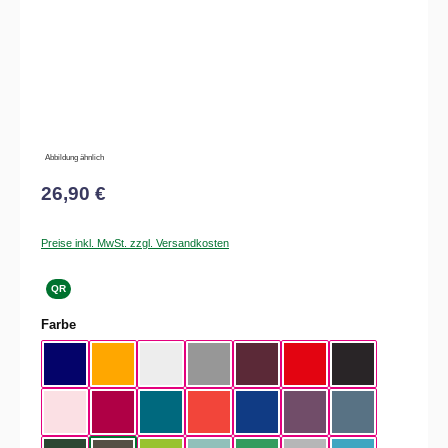
Abbildung ähnlich
26,90 €
Preise inkl. MwSt. zzgl. Versandkosten
QR
auswählen
Farbe
Navy
Apricot
White
Sport Grey
Burgundy
Fire Red
Black
Orchid Pink
Sorbet
Diva Blue
Sunset Orange
Cobalt Blue
Radiant Purple
Stone Blue