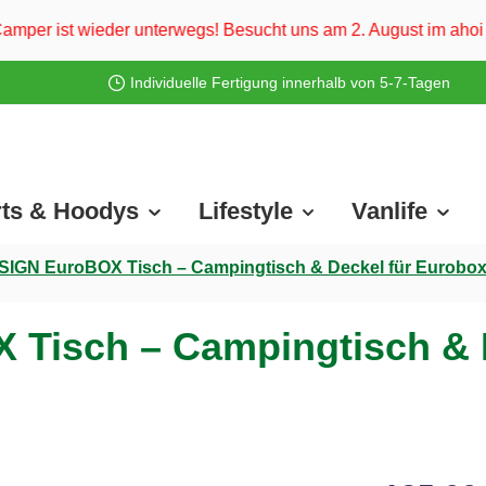
terwegs! Besucht uns am 2. August im ahoi Camp Darß und vom 3
Individuelle Fertigung innerhalb von 5-7-Tagen
rts & Hoodys
Lifestyle
Vanlife
GN EuroBOX Tisch – Campingtisch & Deckel für Eurobox
isch – Campingtisch & D