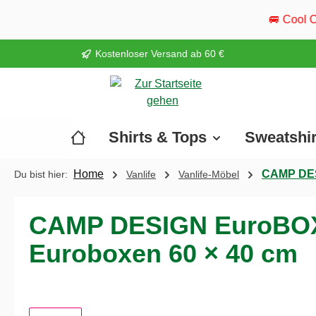
springen
Zur Hauptnavigation springen
🚐 Cool Camper ist wieder un
Kostenloser Versand ab 60 €
Shirts & Tops
Sweatshi
Home
CAMP DESI
Du bist hier:
Vanlife
Vanlife-Möbel
CAMP DESIGN EuroBOX T
Euroboxen 60 × 40 cm
Bildergalerie überspringen