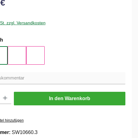
 €
wSt. zzgl. Versandkosten
auswählen
h
tur
Eiche Zinn
Schwarz
Weiß
ib den gewünschten Wert ein oder benutze die Schaltflächen um die Anzahl zu er
In den Warenkorb
tel hinzufügen
mer:
SW10660.3