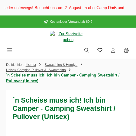
alt springen
eder unterwegs! Besucht uns am 2. August im ahoi Camp Darß und vom 3. bis
Kostenloser Versand ab 60 €
Home
Du bist hier:
Sweatshirts & Hoodys
Unisex Camping-Pullover & -Sweatshirts
´n Scheiss muss ich! Ich bin Camper - Camping Sweatshirt /
Pullover (Unisex)
´n Scheiss muss ich! Ich bin
Camper - Camping Sweatshirt /
Pullover (Unisex)