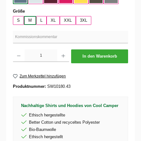
auswählen
Größe
S
M
L
XL
XXL
3XL
Produkt Anzahl: Gib den gewünschten Wert ein oder benutze die Schaltflächen um die 
In den Warenkorb
Zum Merkzettel hinzufügen
Produktnummer:
SW10180.43
Nachhaltige Shirts und Hoodies von Cool Camper
Ethisch hergestellte
Better Cotton und recyceltes Polyester
Bio-Baumwolle
Ethisch hergestellt