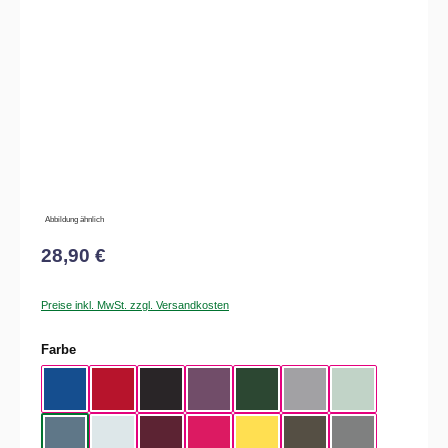
Bildergalerie überspringen
Abbildung ähnlich
28,90 €
Preise inkl. MwSt. zzgl. Versandkosten
auswählen
Farbe
Royal Blue
Red
Black
Radiant Purple
Bottle Green
Heather Grey
Aqua Green
Nordic Blue
Pure Sky
Dark Cherry
Magenta Pink
Yellow Fizz
Kaki
Heather Mid Gra