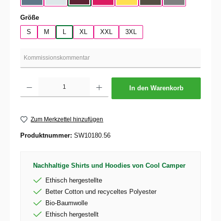
auswählen
Größe
S
M
L
XL
XXL
3XL
Produkt Anzahl: Gib den gewünschten Wert ein oder benutze die Schaltflächen um die 
In den Warenkorb
Zum Merkzettel hinzufügen
Produktnummer:
SW10180.56
Nachhaltige Shirts und Hoodies von Cool Camper
Ethisch hergestellte
Better Cotton und recyceltes Polyester
Bio-Baumwolle
Ethisch hergestellt