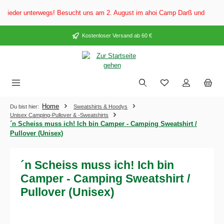
alt springen
eder unterwegs! Besucht uns am 2. August im ahoi Camp Darß und vom 3. bis
Kostenloser Versand ab 60 €
Home
Du bist hier:
Sweatshirts & Hoodys
Unisex Camping-Pullover & -Sweatshirts
´n Scheiss muss ich! Ich bin Camper - Camping Sweatshirt /
Pullover (Unisex)
´n Scheiss muss ich! Ich bin
Camper - Camping Sweatshirt /
Pullover (Unisex)