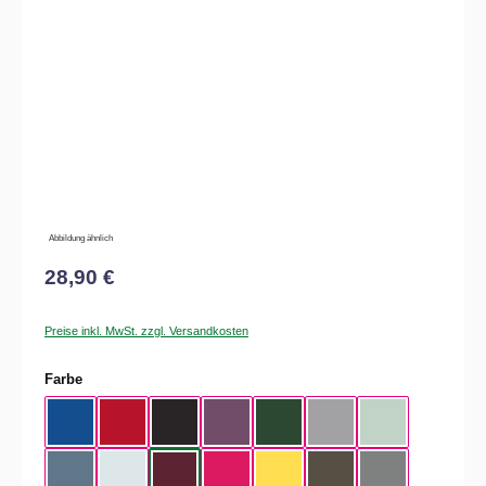
Bildergalerie überspringen
Abbildung ähnlich
28,90 €
Preise inkl. MwSt. zzgl. Versandkosten
auswählen
Farbe
Royal Blue
Red
Black
Radiant Purple
Bottle Green
Heather Grey
Aqua Green
Nordic Blue
Pure Sky
Dark Cherry
Magenta Pink
Yellow Fizz
Kaki
Heather Mid Gra