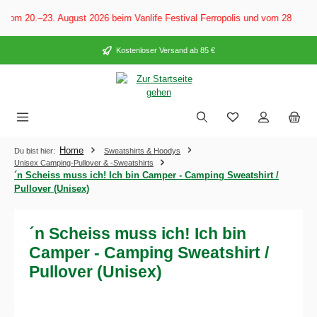
alt springen
Vom 20.–23. August 2026 beim Vanlife Festival Ferropolis und vom 28. Augu
Kostenloser Versand ab 85 €
Home
Du bist hier:
Sweatshirts & Hoodys
Unisex Camping-Pullover & -Sweatshirts
´n Scheiss muss ich! Ich bin Camper - Camping Sweatshirt /
Pullover (Unisex)
´n Scheiss muss ich! Ich bin
Camper - Camping Sweatshirt /
Pullover (Unisex)