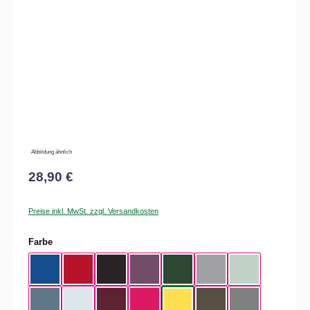
Bildergalerie überspringen
Abbildung ähnlich
28,90 €
Preise inkl. MwSt. zzgl. Versandkosten
auswählen
Farbe
Royal Blue
Red
Black
Radiant Purple
Bottle Green
Heather Grey
Aqua Green
Nordic Blue
Pure Sky
Dark Cherry
Magenta Pink
Yellow Fizz
Kaki
Heather Mid Gra