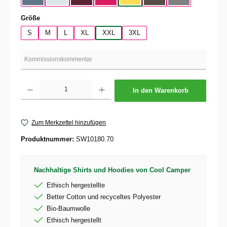
auswählen
Größe
S
M
L
XL
XXL
3XL
Produkt Anzahl: Gib den gewünschten Wert ein oder benutze die Schaltflächen um die 
In den Warenkorb
Zum Merkzettel hinzufügen
Produktnummer:
SW10180.70
Nachhaltige Shirts und Hoodies von Cool Camper
Ethisch hergestellte
Better Cotton und recyceltes Polyester
Bio-Baumwolle
Ethisch hergestellt