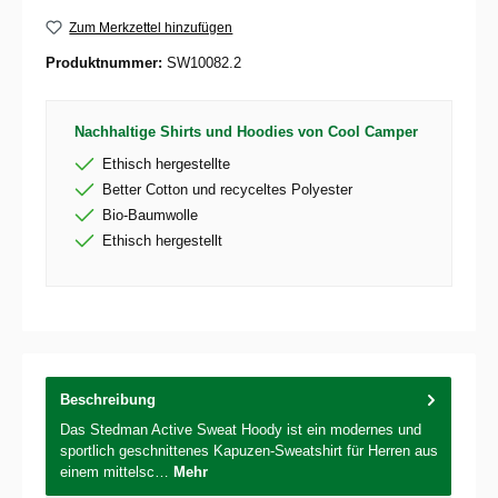
Zum Merkzettel hinzufügen
Produktnummer:
SW10082.2
Nachhaltige Shirts und Hoodies von Cool Camper
Ethisch hergestellte
Better Cotton und recyceltes Polyester
Bio-Baumwolle
Ethisch hergestellt
Beschreibung
Das Stedman Active Sweat Hoody ist ein modernes und
sportlich geschnittenes Kapuzen-Sweatshirt für Herren aus
einem mittelsc…
Mehr