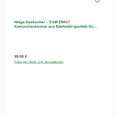
Helga Gaskocher – 3 kW EN417
Kartuschenkocher aus Edelstahl (perfekt für
HORST)
Regulärer Preis:
99,00 €
Preise inkl. MwSt. zzgl. Versandkosten