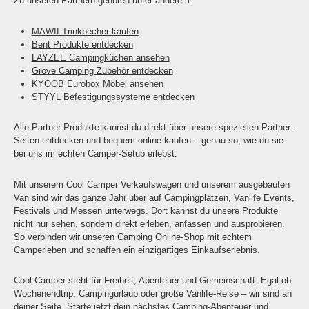
Zu unseren Partnern gehören unter anderem:
MAWII Trinkbecher kaufen
Bent Produkte entdecken
LAYZEE Campingküchen ansehen
Grove Camping Zubehör entdecken
KYOOB Eurobox Möbel ansehen
STYYL Befestigungssysteme entdecken
Alle Partner-Produkte kannst du direkt über unsere speziellen Partner-
Seiten entdecken und bequem online kaufen – genau so, wie du sie
bei uns im echten Camper-Setup erlebst.
Mit unserem Cool Camper Verkaufswagen und unserem ausgebauten
Van sind wir das ganze Jahr über auf Campingplätzen, Vanlife Events,
Festivals und Messen unterwegs. Dort kannst du unsere Produkte
nicht nur sehen, sondern direkt erleben, anfassen und ausprobieren.
So verbinden wir unseren Camping Online-Shop mit echtem
Camperleben und schaffen ein einzigartiges Einkaufserlebnis.
Cool Camper steht für Freiheit, Abenteuer und Gemeinschaft. Egal ob
Wochenendtrip, Campingurlaub oder große Vanlife-Reise – wir sind an
deiner Seite. Starte jetzt dein nächstes Camping-Abenteuer und