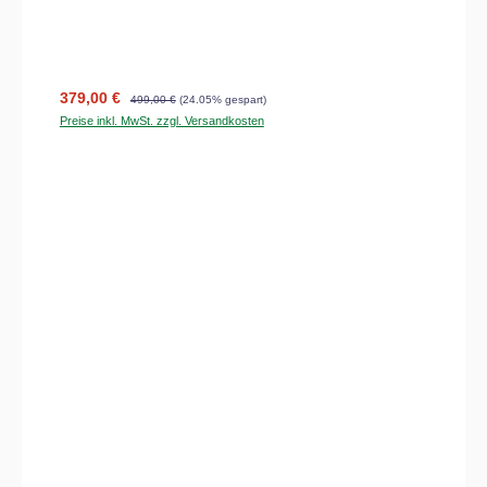
Verkaufspreis:
Regulärer Preis:
379,00 €
499,00 €
(24.05% gespart)
Preise inkl. MwSt. zzgl. Versandkosten