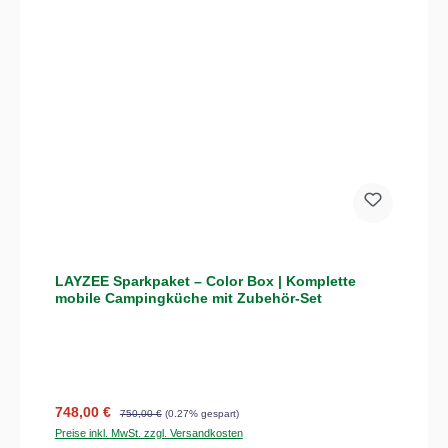
LAYZEE Sparkpaket – Color Box | Komplette
mobile Campingküche mit Zubehör-Set
Verkaufspreis:
Regulärer Preis:
748,00 €
750,00 €
(0.27% gespart)
Preise inkl. MwSt. zzgl. Versandkosten