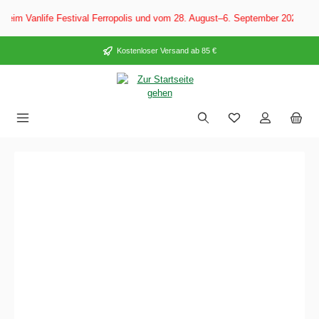
alt springen
Festival Ferropolis und vom 28. August–6. September 2026 auf dem CARAVAN
Kostenloser Versand ab 85 €