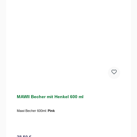
MAWII Becher mit Henkel 600 ml
Mawi Becher 600ml:
Pink
Regulärer Preis:
28,50 €