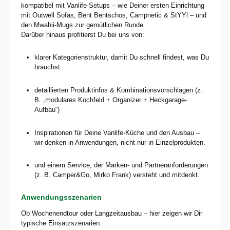
kompatibel mit Vanlife-Setups – wie Deiner ersten Einrichtung
mit Outwell Sofas, Bent Bentschos, Campnetic & StYYl – und
den Mwahii-Mugs zur gemütlichen Runde.
Darüber hinaus profitierst Du bei uns von:
klarer Kategorienstruktur, damit Du schnell findest, was Du
brauchst.
detaillierten Produktinfos & Kombinationsvorschlägen (z.
B. „modulares Kochfeld + Organizer + Heckgarage-
Aufbau“)
Inspirationen für Deine Vanlife-Küche und den Ausbau –
wir denken in Anwendungen, nicht nur in Einzel­produkten.
und einem Service, der Marken- und Partner­anforderungen
(z. B. Camper&Go, Mirko Frank) versteht und mitdenkt.
Anwendungsszenarien
Ob Wochenend­tour oder Langzeit­ausbau – hier zeigen wir Dir
typische Einsatz­szenarien: