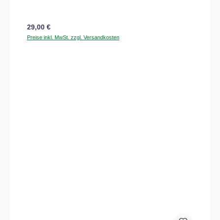
Regulärer Preis:
29,00 €
Preise inkl. MwSt. zzgl. Versandkosten