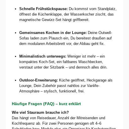
Schnelle Frühstücks­pause:
Du kommst vom Standplatz,
öffnest die Küchenklappe, der Wasserkocher zischt, das
magnetische Gewürz-Set hängt griffbereit.
Gemeinsames Kochen in der Lounge:
Deine Outwell-
Sofas laden zum Plausch ein, Du bereitest draußen auf
dem modularen Arbeits­brett vor, der Abbau geht fix.
Minimalistisch unterwegs:
Weniger ist mehr – ein
kompaktes Koch-Set, ein faltbares Waschbecken,
verstaut unter der Sitzbank – und dennoch alles drin.
Outdoor-Erweiterung:
Küche geöffnet, Heckgarage als
Lounge, Dein Zubehör passt nahtlos zur Vanlife-
Atmosphäre – stylisch, funktionell, frei.
Häufige Fragen (FAQ) – kurz erklärt
Wie viel Stauraum brauche ich?
Das hängt von Reisedauer, Anzahl der Mitreisenden und
Kochfrequenz ab. Für zwei Personen genügen oft 4–6
Schubladen bzw. Module plus ein Organizer für Kochutensilien.