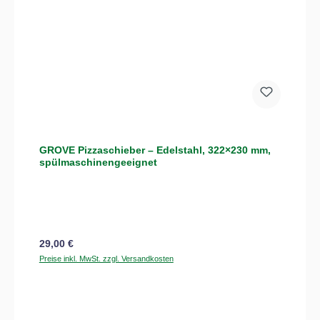
GROVE Pizzaschieber – Edelstahl, 322×230 mm,
spülmaschinengeeignet
Regulärer Preis:
29,00 €
Preise inkl. MwSt. zzgl. Versandkosten