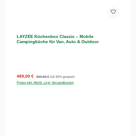
LAYZEE Küchenbox Classic – Mobile
Campingküche für Van, Auto & Outdoor
Verkaufspreis:
Regulärer Preis:
489,00 €
599,00 €
(18.36% gespart)
Preise inkl. MwSt. zzgl. Versandkosten