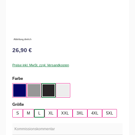
Abbildung ähnlich
26,90 €
Preise inkl. MwSt. zzgl. Versandkosten
auswählen
Farbe
Navy
Sport Gray
Black / White
White / Black
auswählen
Größe
S
M
L
XL
XXL
3XL
4XL
5XL