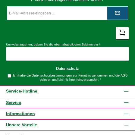
E-
Mail-
Adresse
*
Um weiterzugehen, geben Sie die oben abgebildeten Zeichen ein
*
Datenschutz
Ich habe die
Datenschutzbestimmungen
zur Kenntnis genommen und die
AGB
gelesen und bin mit ihnen einverstanden.
*
Service-Hotline
Service
Informationen
Unsere Vorteile