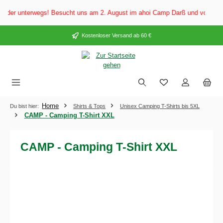
alt springen
er unterwegs! Besucht uns am 2. August im ahoi Camp Darß und vom 3. bis 5
Kostenloser Versand ab 60 €
Home
Du bist hier:
Shirts & Tops
Unisex Camping T-Shirts bis 5XL
CAMP - Camping T-Shirt XXL
CAMP - Camping T-Shirt XXL
Bildergalerie überspringen