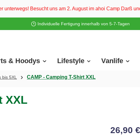
t uns am 2. August im ahoi Camp Darß und vom 3. bis 5. August
Individuelle Fertigung innerhalb von 5-7-Tagen
rts & Hoodys
Lifestyle
Vanlife
CAMP - Camping T-Shirt XXL
s bis 5XL
t XXL
26,90 