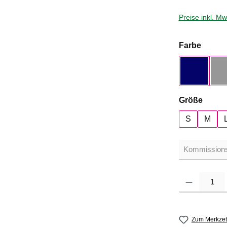
Preise inkl. M
auswä
Farbe
Navy
auswä
Größe
S
M
Produkt Anzahl: G
Zum Merkzet