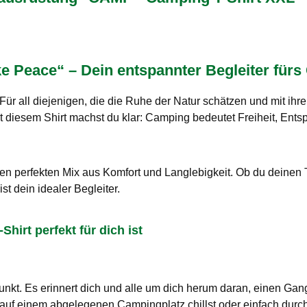
ke Peace“ – Dein entspannter Begleiter für
 Für all diejenigen, die die Ruhe der Natur schätzen und mit ih
it diesem Shirt machst du klar: Camping bedeutet Freiheit, Ent
t den perfekten Mix aus Komfort und Langlebigkeit. Ob du deine
t dein idealer Begleiter.
hirt perfekt für dich ist
Punkt. Es erinnert dich und alle um dich herum daran, einen G
auf einem abgelegenen Campingplatz chillst oder einfach durch d