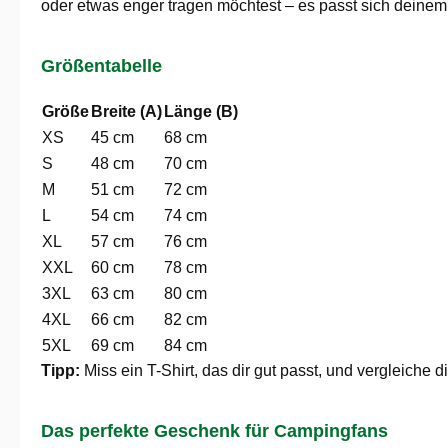
oder etwas enger tragen möchtest – es passt sich deinem 
Größentabelle
Größe
Breite (A)
Länge (B)
XS
45 cm
68 cm
S
48 cm
70 cm
M
51 cm
72 cm
L
54 cm
74 cm
XL
57 cm
76 cm
XXL
60 cm
78 cm
3XL
63 cm
80 cm
4XL
66 cm
82 cm
5XL
69 cm
84 cm
Tipp:
Miss ein T-Shirt, das dir gut passt, und vergleiche
Das perfekte Geschenk für Campingfans