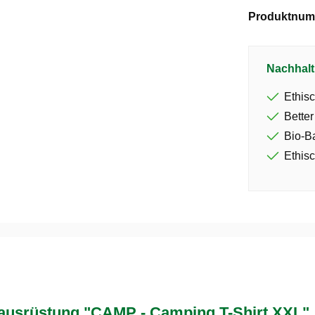
Produktnum
Nachhalt
Ethisc
Better
Bio-B
Ethisc
usrüstung "CAMP - Camping T-Shirt XXL"