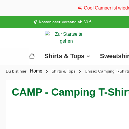
springen
Zur Hauptnavigation springen
🚐 Cool Camper ist wieder unterwegs! Besuch
Kostenloser Versand ab 60 €
Shirts & Tops
Sweatshi
Home
Du bist hier:
Shirts & Tops
Unisex Camping T-Shirt
CAMP - Camping T-Shir
Bildergalerie überspringen