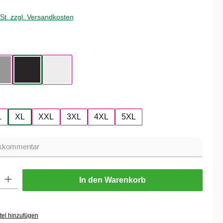
wSt. zzgl. Versandkosten
hlen
Sport Gray
Black / White
White / Black
hlen
L
XL
XXL
3XL
4XL
5XL
ib den gewünschten Wert ein oder benutze die Schaltflächen um die Anzahl zu er
In den Warenkorb
tel hinzufügen