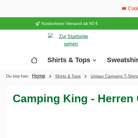
springen
Zur Hauptnavigation springen
🚐 Cool Camper ist wieder u
Kostenloser Versand ab 60 €
Shirts & Tops
Sweatshi
Home
Du bist hier:
Shirts & Tops
Unisex Camping T-Shirt
Camping King - Herren
Bildergalerie überspringen