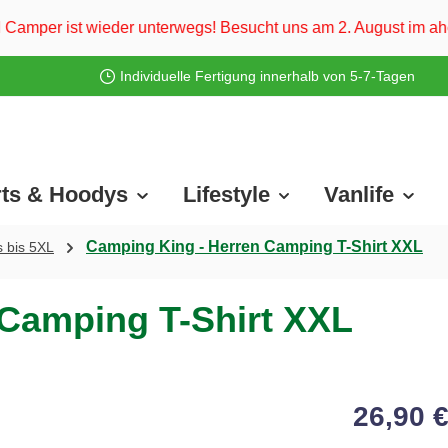
nterwegs! Besucht uns am 2. August im ahoi Camp Darß und vom
Individuelle Fertigung innerhalb von 5-7-Tagen
rts & Hoodys
Lifestyle
Vanlife
Camping King - Herren Camping T-Shirt XXL
s bis 5XL
 Camping T-Shirt XXL
26,90 