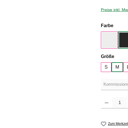
Preise inkl. M
auswä
Farbe
White
auswä
Größe
S
M
Produkt Anzahl: G
Zum Merkzet