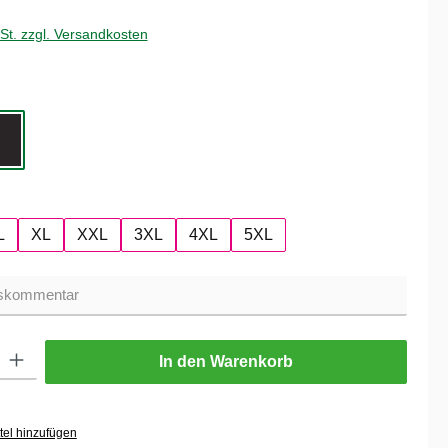
wSt. zzgl. Versandkosten
hlen
Black
hlen
L
XL
XXL
3XL
4XL
5XL
ib den gewünschten Wert ein oder benutze die Schaltflächen um die Anzahl zu er
In den Warenkorb
tel hinzufügen