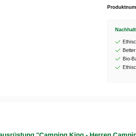
Produktnum
Nachhalt
Ethisc
Better
Bio-B
Ethisc
srüstung "Camping King - Herren Campin