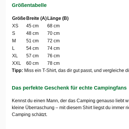
Größentabelle
Größe
Breite (A)
Länge (B)
XS
45 cm
68 cm
S
48 cm
70 cm
M
51 cm
72 cm
L
54 cm
74 cm
XL
57 cm
76 cm
XXL
60 cm
78 cm
Tipp:
Miss ein T-Shirt, das dir gut passt, und vergleiche
Das perfekte Geschenk für echte Campingfans
Kennst du einen Mann, der das Camping genauso liebt w
kleine Überraschung – mit diesem Shirt liegst du immer r
Camping schätzt.