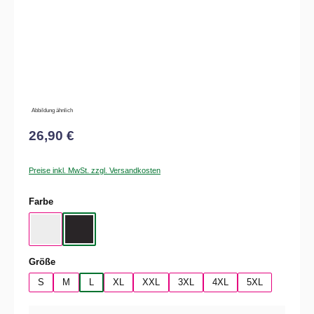
Abbildung ähnlich
26,90 €
Preise inkl. MwSt. zzgl. Versandkosten
auswählen
Farbe
White
Black
auswählen
Größe
S
M
L
XL
XXL
3XL
4XL
5XL