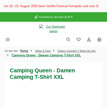
alt springen
 Vom 20.–23. August 2026 beim Vanlife Festival Ferropolis und vom 28. Aug
Kostenloser Versand ab 85 €
Home
Du bist hier:
Shirts & Tops
Unisex Camping T-Shirts bis 5XL
Camping Queen - Damen Camping T-Shirt XXL
Camping Queen - Damen
Camping T-Shirt XXL
Bildergalerie überspringen