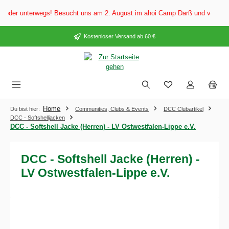
alt springen
der unterwegs! Besucht uns am 2. August im ahoi Camp Darß und vom 3. bis 5
Kostenloser Versand ab 60 €
Home
Du bist hier:
Communities, Clubs & Events
DCC Clubartikel
DCC - Softshelljacken
DCC - Softshell Jacke (Herren) - LV Ostwestfalen-Lippe e.V.
DCC - Softshell Jacke (Herren) -
LV Ostwestfalen-Lippe e.V.
Bildergalerie überspringen