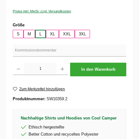
Preise inkl. MwSt. zzgl. Versandkosten
auswählen
Größe
S
M
L
XL
XXL
3XL
Produkt Anzahl: Gib den gewünschten Wert ein oder benutze die Schaltflächen um die 
In den Warenkorb
Zum Merkzettel hinzufügen
Produktnummer:
SW10359.2
Nachhaltige Shirts und Hoodies von Cool Camper
Ethisch hergestellte
Better Cotton und recyceltes Polyester